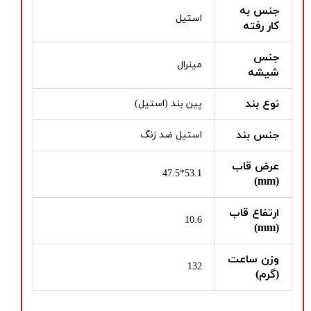
جنس به
استیل
کار رفته
جنس
مینرال
شیشه
نوع بند
پین بند (استیل)
جنس بند
استیل ضد زنگ
عرض قاب
53.1*47.5
(mm)
ارتفاع قاب
10.6
(mm)
وزن ساعت
132
(گرم)