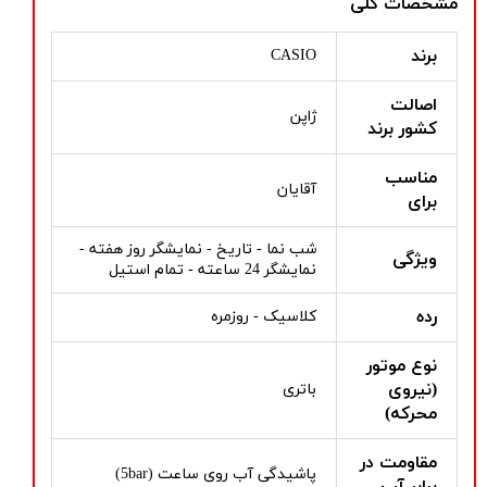
مشخصات کلی
برند
CASIO
اصالت
ژاپن
کشور برند
مناسب
آقایان
برای
شب نما - تاریخ - نمایشگر روز هفته -
ویژگی
نمایشگر 24 ساعته - تمام استیل
رده
کلاسیک - روزمره
نوع موتور
(نیروی
باتری
محرکه)
مقاومت در
پاشیدگی آب روی ساعت (5bar)
برابر آب