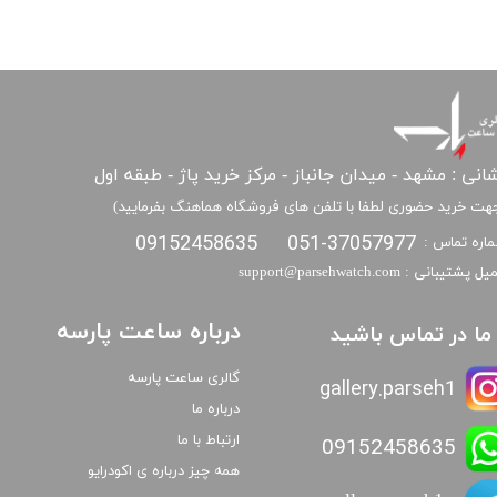
انی : مشهد - میدان جانباز - مرکز خرید پاژ - طبقه اول
هت خرید حضوری لطفا با تلفن های فروشگاه هماهنگ بفرمایید)
09152458635
051-37057977
اره تماس :
​​ایمیل پشتیبانی : support@parsehwatch.com
درباره ساعت پارسه
ا ما در تماس باشید
گالری ساعت پارسه
gallery.parseh1
درباره ما
ارتباط با ما
09152458635
همه چیز درباره ی اکودرایو