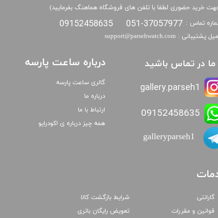
هت خرید حضوری لطفا با تلفن های فروشگاه هماهنگ بفرمایید)
09152458635
051-37057977
اره تماس :
​​ایمیل پشتیبانی : support@parsehwatch.com
درباره ساعت پارسه
ا ما در تماس باشید
گالری ساعت پارسه
gallery.parseh1
درباره ما
ارتباط با ما
09152458635
همه چیز درباره ی اکودرایو
galleryparseh1
مات
گارانتی
شرایط بازگشت کالا
قوانین و مقررات
تعویض رایگان باتری