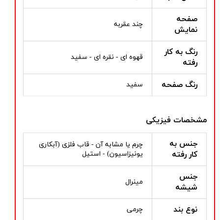
صفحه
چند عقربه
نمایش
رنگ به کار
قهوه ای - نقره ای - سفید
رفته
رنگ صفحه
سفید
مشخصات فیزیکی
جنس به
چرم یا مشابه آن - قاب فلزی (آبکاری
کار رفته
یونیزاسیون) - استیل
جنس
مینرال
شیشه
نوع بند
چرمی