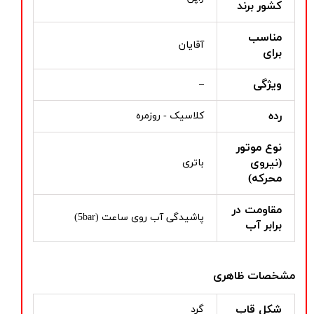
کشور برند
مناسب
آقایان
برای
ویژگی
–
رده
کلاسیک - روزمره
نوع موتور
(نیروی
باتری
محرکه)
مقاومت در
پاشیدگی آب روی ساعت (5bar)
برابر آب
مشخصات ظاهری
شکل قاب
گرد