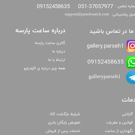
09152458635
051-37057977
اره تماس :
​​ایمیل پشتیبانی : support@parsehwatch.com
درباره ساعت پارسه
ا ما در تماس باشید
گالری ساعت پارسه
gallery.parseh1
درباره ما
ارتباط با ما
09152458635
همه چیز درباره ی اکودرایو
galleryparseh1
مات
گارانتی
شرایط بازگشت کالا
قوانین و مقررات
تعویض رایگان باتری
نگهداری از ساعت
خدمات پس از فروش