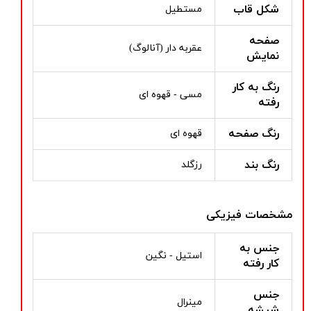
شکل قاب
مستطیل
صفحه
عقربه دار (آنالوگ)
نمایش
رنگ به کار
مسی - قهوه ای
رفته
رنگ صفحه
قهوه ای
رنگ بند
رزگلد
مشخصات فیزیکی
جنس به
استیل - نگین
کار رفته
جنس
مینرال
شیشه