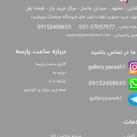
انی : مشهد - میدان جانباز - مرکز خرید پاژ - طبقه اول
هت خرید حضوری لطفا با تلفن های فروشگاه هماهنگ بفرمایید)
09152458635
051-37057977
اره تماس :
​​ایمیل پشتیبانی : support@parsehwatch.com
درباره ساعت پارسه
ا ما در تماس باشید
گالری ساعت پارسه
gallery.parseh1
درباره ما
ارتباط با ما
09152458635
همه چیز درباره ی اکودرایو
galleryparseh1
مات
گارانتی
شرایط بازگشت کالا