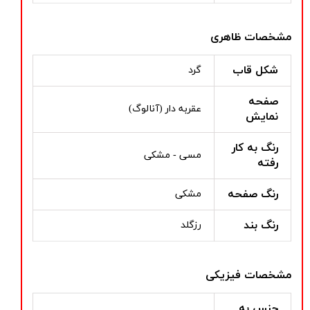
مشخصات ظاهری
شکل قاب
گرد
صفحه
عقربه دار (آنالوگ)
نمایش
رنگ به کار
مسی - مشکی
رفته
رنگ صفحه
مشکی
رنگ بند
رزگلد
مشخصات فیزیکی
جنس به