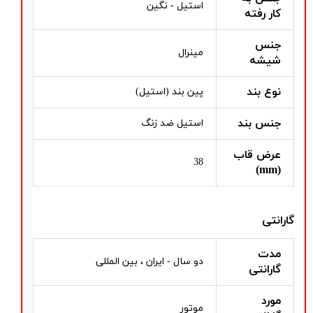
استیل - نگین
کار رفته
جنس
مینرال
شیشه
نوع بند
پین بند (استیل)
جنس بند
استیل ضد زنگ
عرض قاب
38
(mm)
گارانتی
مدت
دو سال - ایران ، بین المللی
گارانتی
مورد
موتور