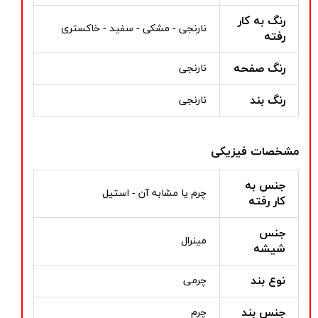
رنگ به کار
نارنجی - مشکی - سفید - خاکستری
رفته
رنگ صفحه
نارنجی
رنگ بند
نارنجی
مشخصات فیزیکی
جنس به
چرم یا مشابه آن - استیل
کار رفته
جنس
مینرال
شیشه
نوع بند
چرمی
جنس بند
چرم