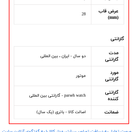
عرض قاب
28
(mm)
گارانتی
مدت
دو سال - ایران ، بین المللی
گارانتی
مورد
موتور
گارانتی
گارانتی
parseh watch - گارانتی بین المللی
کننده
ضمانت
اصالت کالا - باتری (یک سال)
صورت تمایل به دریافت تصاویر بیشتر، مدل کالا را به گفتگوی آنلاین سایت