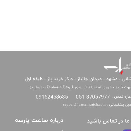
انی : مشهد - میدان جانباز - مرکز خرید پاژ - طبقه اول
هت خرید حضوری لطفا با تلفن های فروشگاه هماهنگ بفرمایید)
09152458635
051-37057977
اره تماس :
​​ایمیل پشتیبانی : support@parsehwatch.com
درباره ساعت پارسه
ا ما در تماس باشید