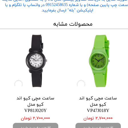
​​​​​​​(سمت چپ پایین صفحه) و یا شماره 09152458635 در واتساپ یا تلگرام و یا
اپلیکیشن "بله" ارسال بفرمایید.
محصولات مشابه
ساعت مچی کیو اند
ساعت مچی کیو اند
کیو مدل
کیو مدل
VP81J020Y
VP47J018Y
۲,۷۰۰,۰۰۰ تومان
۲,۷۰۰,۰۰۰ تومان
افزودن به سبد خرید
افزودن به سبد خرید