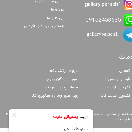
گالری ساعت پارسه
gallery.parseh1
درباره ما
ارتباط با ما
09152458635
همه چیز درباره ی اکودرایو
galleryparseh1
مات
گارانتی
شرایط بازگشت کالا
قوانین و مقررات
تعویض رایگان باتری
نگهداری از ساعت
خدمات پس از فروش
تضمین اصالت کالا
رویه های ارسال و رهگیری کالا
تفاده از مطالب سایت پارسه واچ فقط برای مقاصد غیر تجاری و با ذکر منبع
امانع است