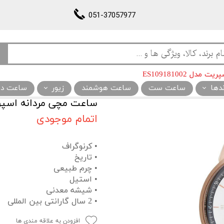
051-37057977
ل ES109181002
ندها
ساعت ست
ساعت هوشمند
زیور
ساعت دیو
ساعت مچی مردانه اسپریت مدل 
اتمام موجودی
• کرنوگراف
• تاریخ
• چرم طبیعی
• استیل
• شیشه معدنی
• 2 سال گارانتی بین المللی
افزودن به علاقه مندی ها