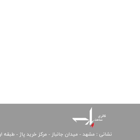
نشانی : مشهد - میدان جانباز - مرکز خرید پاژ - طبقه ا