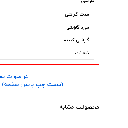
گارانتی
مدت گارانتی
مورد گارانتی
گارانتی کننده
ضمانت
در صورت تما
​​​​​​​(سمت چپ پایین صفحه) و یا شماره 09152458635 در واتساپ یا تلگرام و یا 
محصولات مشابه