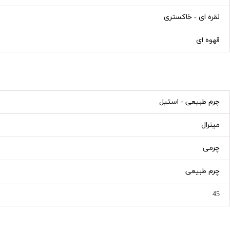
نقره ای - خاکستری
قهوه ای
چرم طبیعی - استیل
مینرال
چرمی
چرم طبیعی
45