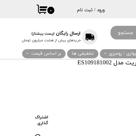
ورود
/
ثبت نام
۰
حساب کاربری
من
جستجو
ارسال رایگان
(پست پیشتاز)
تغییر گذر واژه
خریدهای بیش از هشت میلیون تومان
سفارشات
اری / رومیزی
تخفیفی ها
بر اساس قیمت
خروج از حساب
ES109181002
کاربری
اشتراک
گذاری