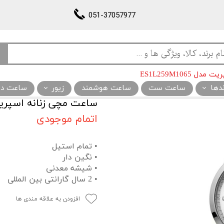
051-37057977
ES1L259M1065
ندها
ساعت ست
ساعت هوشمند
زیور
ساعت دیو
ساعت مچی زنانه اسپریت مدل 065
اتمام موجودی
• تمام استیل
• نگین دار
• شیشه معدنی
• 2 سال گارانتی بین المللی
افزودن به علاقه مندی ها