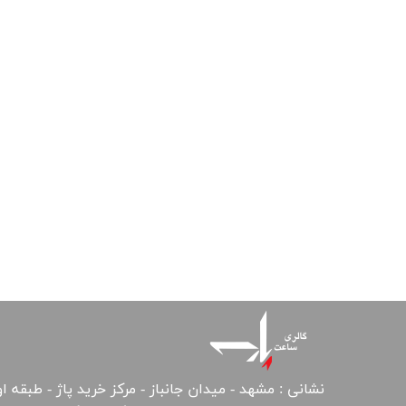
نشانی : مشهد - میدان جانباز - مرکز خرید پاژ - طبقه ا