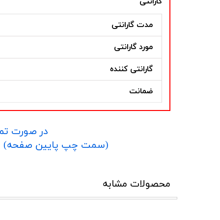
گارانتی
مدت گارانتی
مورد گارانتی
گارانتی کننده
ضمانت
در صورت تما
​​​​​​​(سمت چپ پایین صفحه) و یا شماره 09152458635 در واتساپ یا تلگرام و یا 
محصولات مشابه