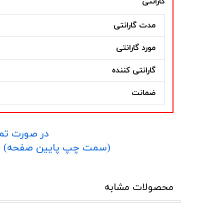
گارانتی
مدت گارانتی
مورد گارانتی
گارانتی کننده
ضمانت
در صورت تما
​​​​​​​(سمت چپ پایین صفحه) و یا شماره 09152458635 در واتساپ یا تلگرام و یا 
محصولات مشابه