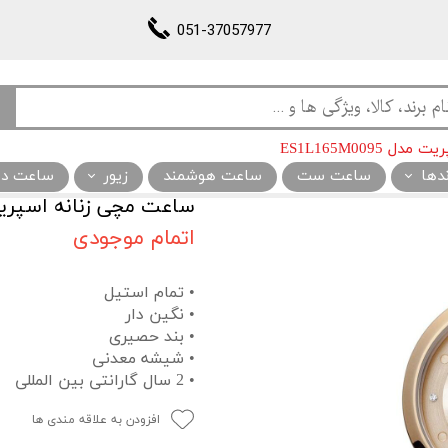
051-37057977
ES1L165M0095
ندها
ساعت ست
ساعت هوشمند
زیور
ساعت دیو
ساعت مچی زنانه اسپریت مدل 095
اتمام موجودی
• تمام استیل
• نگین دار
• بند حصیری
• شیشه معدنی
• 2 سال گارانتی بین المللی
افزودن به علاقه مندی ها