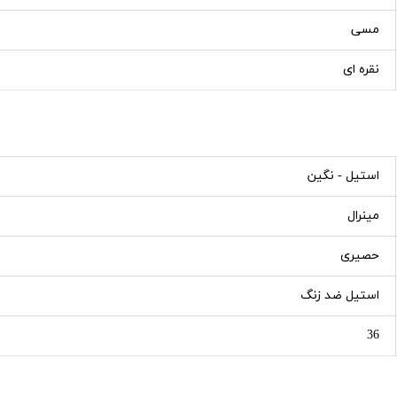
مسی
نقره ای
استیل - نگین
مینرال
حصیری
استیل ضد زنگ
36