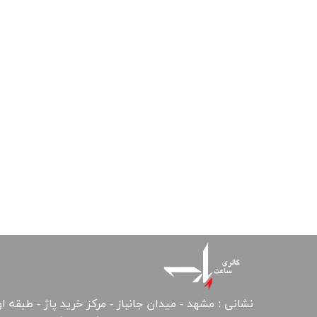
نشانی : مشهد - میدان جانباز - مرکز خرید پاژ - طبقه ا