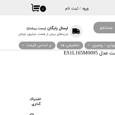
ورود
/
ثبت نام
۰
حساب کاربری
من
جستجو
ارسال رایگان
(پست پیشتاز)
تغییر گذر واژه
خریدهای بیش از هشت میلیون تومان
سفارشات
اری / رومیزی
تخفیفی ها
بر اساس قیمت
خروج از حساب
ES1L165M0
کاربری
اشتراک
گذاری