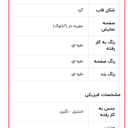
شکل قاب
گرد
صفحه
عقربه دار (آنالوگ)
نمایش
رنگ به کار
نقره ای
رفته
رنگ صفحه
نقره ای
رنگ بند
نقره ای
مشخصات فیزیکی
جنس به
استیل - نگین
کار رفته
جنس