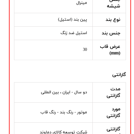
مینرال
شیشه
نوع بند
پین بند (استیل)
جنس بند
استیل ضد زنگ
عرض قاب
30
(mm)
گارانتی
مدت
دو سال - ایران ، بین المللی
گارانتی
مورد
موتور - رنگ بند - رنگ قاب
گارانتی
گارانتی
شرکت توسعه کالای دماوند