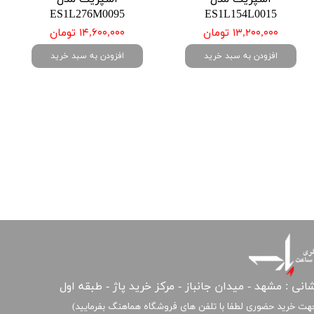
ES1L276M0095
ES1L154L0015
۱۳,۲۰۰,۰۰۰ تومان
۱۴,۶۰۰,۰۰۰ تومان
افزودن به سبد خرید
افزودن به سبد خرید
انی : مشهد - میدان جانباز - مرکز خرید پاژ - طبقه اول
هت خرید حضوری لطفا با تلفن های فروشگاه هماهنگ بفرمایید)