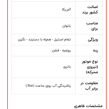
اصالت
آمریکا
کشور برند
مناسب
بانوان
برای
ویژگی
تمام استیل - همراه با دستبند - نگین
رده
روزمره - فشن
نوع موتور
(نیروی
باتری
محرکه)
مقاومت در
پاشیدگی آب روی ساعت (3bar)
برابر آب
مشخصات ظاهری