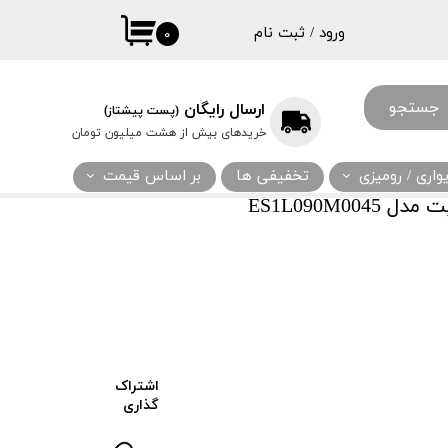
ورود
/
ثبت نام
۰
حساب کاربری
من
جستجو
ارسال رایگان
(پست پیشتاز)
تغییر گذر واژه
خریدهای بیش از هشت میلیون تومان
سفارشات
اری / رومیزی
تخفیفی ها
بر اساس قیمت
خروج از حساب
ES1L090M0
کاربری
اشتراک
گذاری