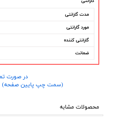
گارانتی
مدت گارانتی
مورد گارانتی
گارانتی کننده
ضمانت
در صورت تما
​​​​​​​(سمت چپ پایین صفحه) و یا شماره 09152458635 در واتساپ یا تلگرام و یا 
محصولات مشابه