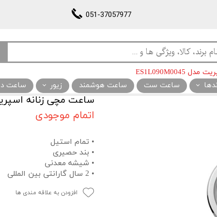
051-37057977
ES1L090M0045
ندها
ساعت ست
ساعت هوشمند
زیور
ساعت دیو
ساعت مچی زنانه اسپریت مدل 045
اتمام موجودی
• تمام استیل
• بند حصیری
• شیشه معدنی
• 2 سال گارانتی بین المللی
افزودن به علاقه مندی ها