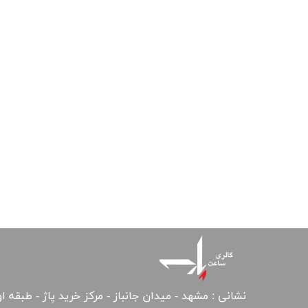
نشانی : مشهد - میدان جانباز - مرکز خرید پاژ - طبقه ا