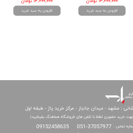
۱۳,۲۰۰,۰۰۰ تومان
۱۴,۶۰۰,۰۰۰ تومان
افزودن به سبد خرید
افزودن به سبد خرید
انی : مشهد - میدان جانباز - مرکز خرید پاژ - طبقه اول
هت خرید حضوری لطفا با تلفن های فروشگاه هماهنگ بفرمایید)
09152458635
051-37057977
اره تماس :