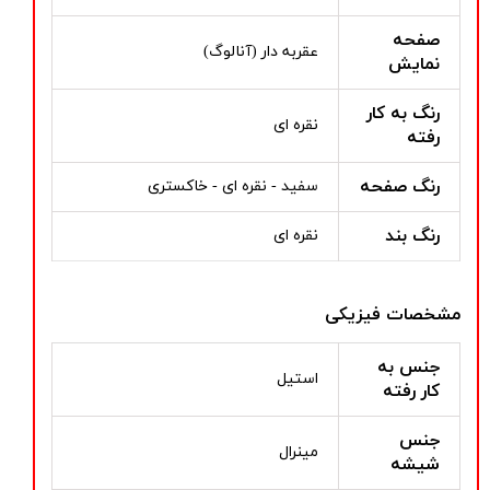
صفحه
عقربه دار (آنالوگ)
نمایش
رنگ به کار
نقره ای
رفته
رنگ صفحه
سفید - نقره ای - خاکستری
رنگ بند
نقره ای
مشخصات فیزیکی
جنس به
استیل
کار رفته
جنس
مینرال
شیشه