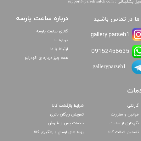
​​ایمیل پشتیبانی : support@parsehwatch.com
درباره ساعت پارسه
ا ما در تماس باشید
گالری ساعت پارسه
gallery.parseh1
درباره ما
ارتباط با ما
09152458635
همه چیز درباره ی اکودرایو
galleryparseh1
مات
گارانتی
شرایط بازگشت کالا
قوانین و مقررات
تعویض رایگان باتری
نگهداری از ساعت
خدمات پس از فروش
تضمین اصالت کالا
رویه های ارسال و رهگیری کالا