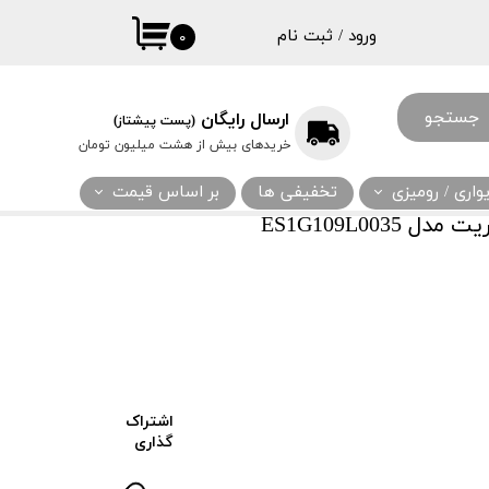
ورود
/
ثبت نام
۰
حساب کاربری
من
جستجو
ارسال رایگان
(پست پیشتاز)
تغییر گذر واژه
خریدهای بیش از هشت میلیون تومان
سفارشات
اری / رومیزی
تخفیفی ها
بر اساس قیمت
خروج از حساب
ES1G109L003
کاربری
اشتراک
گذاری