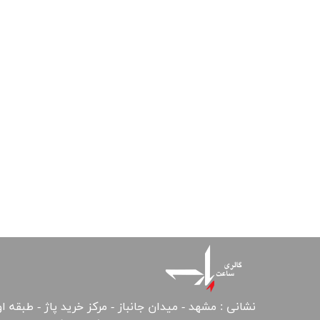
نشانی : مشهد - میدان جانباز - مرکز خرید پاژ - طبقه ا