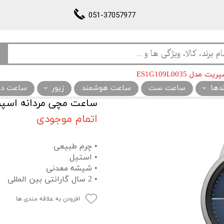
051-37057977
 ES1G109L0035
ندها
ساعت ست
ساعت هوشمند
زیور
ساعت دیو
ساعت مچی مردانه اسپریت مدل 5
اتمام موجودی
• چرم طبیعی
• استیل
• شیشه معدنی
• 2 سال گارانتی بین المللی
افزودن به علاقه مندی ها