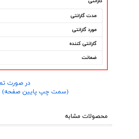
گارانتی
مدت گارانتی
مورد گارانتی
گارانتی کننده
ضمانت
در صورت تما
​​​​​​​(سمت چپ پایین صفحه) و یا شماره 09152458635 در واتساپ یا تلگرام و یا 
محصولات مشابه