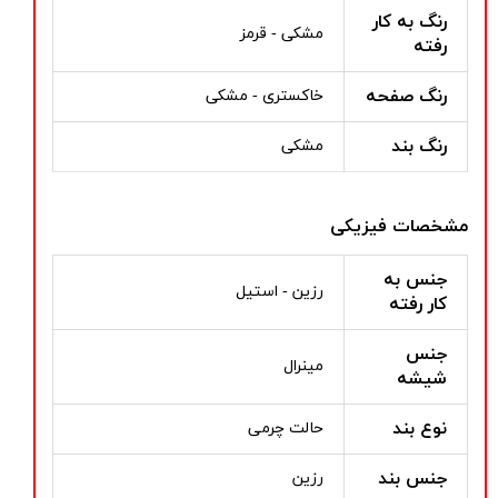
رنگ به کار
مشکی - قرمز
رفته
رنگ صفحه
خاکستری - مشکی
رنگ بند
مشکی
مشخصات فیزیکی
جنس به
رزین - استیل
کار رفته
جنس
مینرال
شیشه
نوع بند
حالت چرمی
جنس بند
رزین