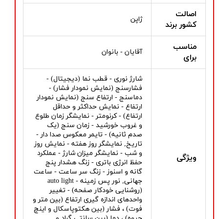
اصالت
ژاپن
کشور برند
مناسب
آقایان - بانوان
برای
شارژ نوری - قطب نما (دیجیتال) -
فشارسنج (نمایش نمودار فشار) -
دماسنج - ارتفاع سنج (نمایش نمودار
ارتفاع - نمایش حداکثر و حداقل
ارتفاع) - کرنومتر - نمایشگر زمان طلوع
و غروب خورشید - زمان سنج (یک
صدم ثانیه) - تایمر معکوس صدا دار -
تاریخ, نمایشگر روز هفته - نمایش روز
و شب - نمایشگر میزان شارژ - عملکرد
ویژگی
حفظ انرژی باتری - زنگ هشدار پنج
گانه و اسنوز - زنگ سر ساعت - ساعت
جهانی, نور پس زمینه - auto light
(روشنایی خودکار صفحه) - تغییر
واحدهای اندازه گیری ارتفاع (بین متر و
فوت) ، فشار (بین هکتوپاسکال و اینچ
جیوه) ، دما (بین سانتی گراد و