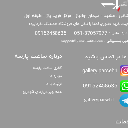
انی : مشهد - میدان جانباز - مرکز خرید پاژ - طبقه اول
هت خرید حضوری لطفا با تلفن های فروشگاه هماهنگ بفرمایید)
09152458635
051-37057977
اره تماس :
​​ایمیل پشتیبانی : support@parsehwatch.com
درباره ساعت پارسه
ا ما در تماس باشید
گالری ساعت پارسه
gallery.parseh1
درباره ما
ارتباط با ما
09152458635
همه چیز درباره ی اکودرایو
galleryparseh1
مات