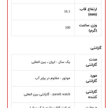
ارتفاع قاب
16.1
(mm)
وزن ساعت
100
(گرم)
گارانتی
مدت
یک سال - ایران ، بین المللی
گارانتی
مورد
موتور - مقاوم در برابر آب
گارانتی
گارانتی
parseh watch - گارانتی بین المللی
کننده
ضمانت
اصالت کالا - باتری (یک سال)