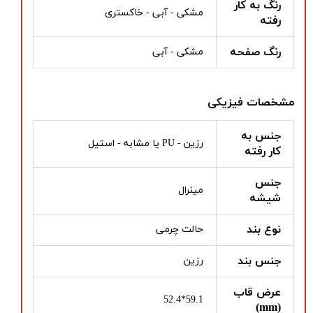
رنگ به کار
مشکی - آبی - خاکستری
رفته
رنگ صفحه
مشکی - آبی
مشخصات فیزیکی
جنس به
رزین - PU یا مشابه - استیل
کار رفته
جنس
مینرال
شیشه
نوع بند
حالت چرمی
جنس بند
رزین
عرض قاب
59.1*52.4
(mm)