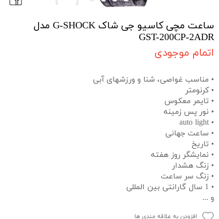
ساعت مچی کاسیو جی شاک G-SHOCK مدل
GST-200CP-2ADR
اتمام موجودی
• مناسب غواصی، شنا و ورزشهای آبی
• کرنومتر
• تایمر معکوس
• نور پس زمینه
• auto light
• ساعت جهانی
• تاریخ
• نمایشگر روز هفته
• زنگ هشدار
• زنگ سر ساعت
• 1 سال گارانتی بین المللی
و ...
افزودن به علاقه مندی ها