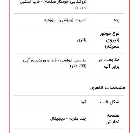
(روشنایی خودکار صفحه) - قاب استیل
و رزین
رده
اسپرت (ورزشی) - روزمره
نوع موتور
(نیروی
باتری
محرکه)
مقاومت در
مناسب غواصی - شنا و ورزشهای آبی
برابر آب
(200 متر)
مشخصات ظاهری
شکل قاب
گرد
صفحه
چند عقربه - دیجیتال
نمایش