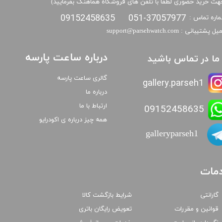
هت خرید حضوری لطفا با تلفن های فروشگاه هماهنگ بفرمایید)
09152458635
051-37057977
اره تماس :
​​ایمیل پشتیبانی : support@parsehwatch.com
درباره ساعت پارسه
ا ما در تماس باشید
گالری ساعت پارسه
gallery.parseh1
درباره ما
ارتباط با ما
09152458635
همه چیز درباره ی اکودرایو
galleryparseh1
مات
گارانتی
شرایط بازگشت کالا
قوانین و مقررات
تعویض رایگان باتری