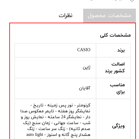
مشخصات محصول
نظرات
مشخصات کلی
برند
CASIO
اصالت
ژاپن
کشور برند
مناسب
آقایان
برای
کرنومتر - نور پس زمینه - تاریخ -
نمایشگر روز هفته - تایمر معکوس صدا
دار - نمایشگر 24 ساعته - نمایش روز و
شب - ساعت جهانی - زمان سنج (یک
ویژگی
صدم ثانیه) - زنگ سر ساعت - زنگ
هشدار پنج گانه و اسنوز - auto light