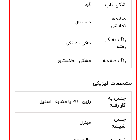
شکل قاب
گرد
صفحه
دیجیتال
نمایش
رنگ به کار
خاکی - مشکی
رفته
رنگ صفحه
مشکی - خاکستری
مشخصات فیزیکی
جنس به
رزین - PU یا مشابه - استیل
کار رفته
جنس
مینرال
شیشه