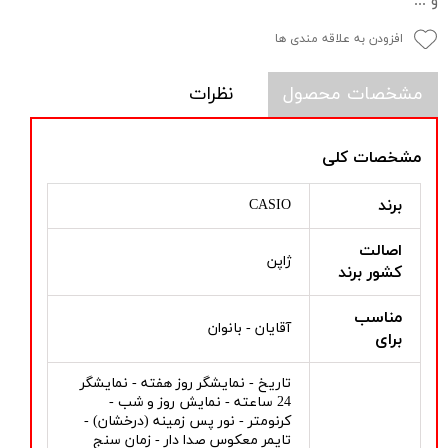
و ...
افزودن به علاقه مندی ها
مشخصات محصول
نظرات
مشخصات کلی
برند
CASIO
اصالت
ژاپن
کشور برند
مناسب
آقایان - بانوان
برای
تاریخ - نمایشگر روز هفته - نمایشگر
24 ساعته - نمایش روز و شب -
کرنومتر - نور پس زمینه (درخشان) -
تایمر معکوس صدا دار - زمان سنج