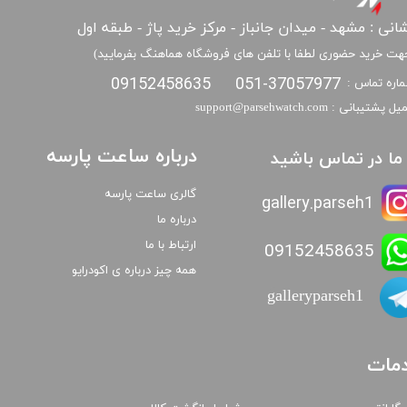
انی : مشهد - میدان جانباز - مرکز خرید پاژ - طبقه اول
هت خرید حضوری لطفا با تلفن های فروشگاه هماهنگ بفرمایید)
09152458635
051-37057977
اره تماس :
​​ایمیل پشتیبانی : support@parsehwatch.com
درباره ساعت پارسه
ا ما در تماس باشید
گالری ساعت پارسه
gallery.parseh1
درباره ما
ارتباط با ما
09152458635
همه چیز درباره ی اکودرایو
galleryparseh1
مات