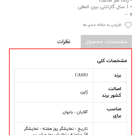
• زنگ سر ساعت
• 1 سال گارانتی بین المللی
و ...
افزودن به علاقه مندی ها
مشخصات محصول
نظرات
مشخصات کلی
برند
CASIO
اصالت
ژاپن
کشور برند
مناسب
آقایان - بانوان
برای
تاریخ - نمایشگر روز هفته - نمایشگر
24 ساعته - نمایش روز و شب -