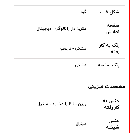
شکل قاب
گرد
صفحه
عقربه دار (آنالوگ) - دیجیتال
نمایش
رنگ به کار
مشکی - نارنجی
رفته
رنگ صفحه
مشکی
مشخصات فیزیکی
جنس به
رزین - PU یا مشابه - استیل
کار رفته
جنس
مینرال
شیشه