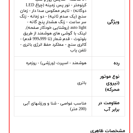
کرنومتر - نور پس زمینه (چراغ LED
دوگانه) - تایمر معکوس صدا دار - زمان
سنج (یک صدم ثانیه) - دو زمانه - زنگ
ویژگی
سر ساعت - زنگ هشدار پنج گانه -
auto light (روشنایی خودکار صفحه),
لینک با گوشی های هوشمند از طریق
بلوتوث - قدم شمار (تا 999،999 قدم) -
کالری سنج - عملکرد حفظ انرژی باتری -
تلفن یاب
رده
هوشمند - اسپرت (ورزشی) - روزمره
نوع موتور
(نیروی
باتری
محرکه)
مقاومت در
مناسب غواصی - شنا و ورزشهای آبی
برابر آب
(200 متر)
مشخصات ظاهری