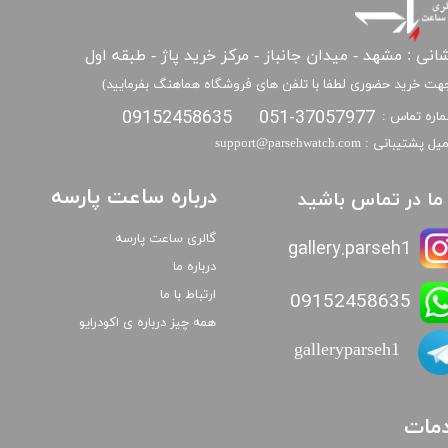
انی : مشهد - میدان جانباز - مرکز خرید پاژ - طبقه اول
هت خرید حضوری لطفا با تلفن های فروشگاه هماهنگ بفرمایید)
09152458635
051-37057977
اره تماس :
​​ایمیل پشتیبانی : support@parsehwatch.com
درباره ساعت پارسه
ا ما در تماس باشید
گالری ساعت پارسه
gallery.parseh1
درباره ما
ارتباط با ما
09152458635
همه چیز درباره ی اکودرایو
galleryparseh1
مات