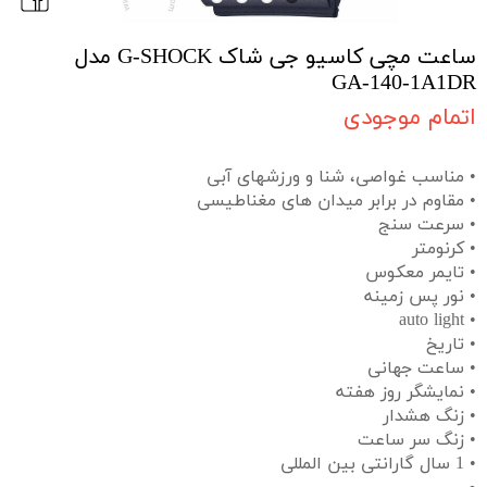
ساعت مچی کاسیو جی شاک G-SHOCK مدل
GA-140-1A1DR
اتمام موجودی
• مناسب غواصی، شنا و ورزشهای آبی
• مقاوم در برابر میدان های مغناطیسی
• سرعت سنج
• کرنومتر
• تایمر معکوس
• نور پس زمینه
• auto light
• تاریخ
• ساعت جهانی
• نمایشگر روز هفته
• زنگ هشدار
• زنگ سر ساعت
• 1 سال گارانتی بین المللی