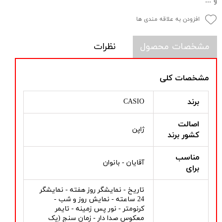
و ...
افزودن به علاقه مندی ها
مشخصات محصول
نظرات
مشخصات کلی
برند
CASIO
اصالت
ژاپن
کشور برند
مناسب
آقایان - بانوان
برای
تاریخ - نمایشگر روز هفته - نمایشگر
24 ساعته - نمایش روز و شب -
کرنومتر - نور پس زمینه - تایمر
معکوس صدا دار - زمان سنج (یک