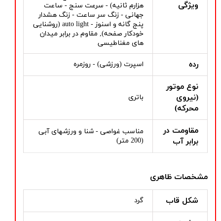
ویژگی
هزارم ثانیه) - سرعت سنج - ساعت
جهانی - زنگ سر ساعت - زنگ هشدار
پنج گانه و اسنوز - auto light (روشنایی
خودکار صفحه), مقاوم در برابر میدان
های مغناطیسی
رده
اسپرت (ورزشی) - روزمره
نوع موتور
(نیروی
باتری
محرکه)
مقاومت در
مناسب غواصی - شنا و ورزشهای آبی
برابر آب
(200 متر)
مشخصات ظاهری
شکل قاب
گرد