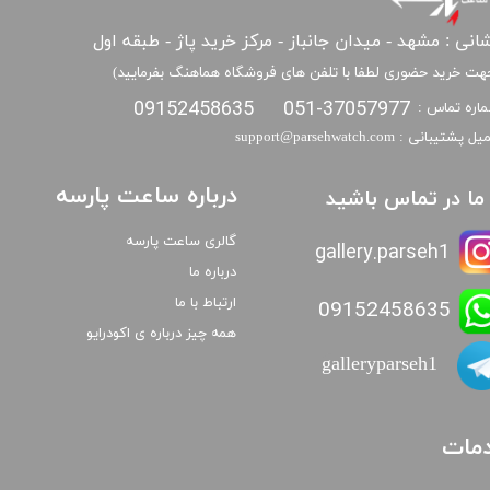
انی : مشهد - میدان جانباز - مرکز خرید پاژ - طبقه اول
هت خرید حضوری لطفا با تلفن های فروشگاه هماهنگ بفرمایید)
09152458635
051-37057977
اره تماس :
​​ایمیل پشتیبانی : support@parsehwatch.com
درباره ساعت پارسه
ا ما در تماس باشید
گالری ساعت پارسه
gallery.parseh1
درباره ما
ارتباط با ما
09152458635
همه چیز درباره ی اکودرایو
galleryparseh1
مات