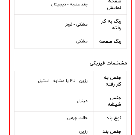
صفحه
چند عقربه - دیجیتال
نمایش
رنگ به کار
مشکی - قرمز
رفته
رنگ صفحه
مشکی
مشخصات فیزیکی
جنس به
رزین - PU یا مشابه - استیل
کار رفته
جنس
مینرال
شیشه
نوع بند
حالت چرمی
جنس بند
رزین