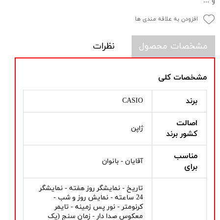
و ...
افزودن به علاقه مندی ها
مشخصات محصول
نظرات
مشخصات کلی
برند
CASIO
اصالت
ژاپن
کشور برند
مناسب
آقایان - بانوان
برای
تاریخ - نمایشگر روز هفته - نمایشگر
24 ساعته - نمایش روز و شب -
کرنومتر - نور پس زمینه - تایمر
معکوس صدا دار - زمان سنج (یک