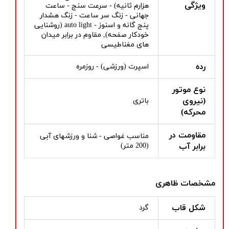
ویژگی
هزارم ثانیه) - سرعت سنج - ساعت
جهانی - زنگ سر ساعت - زنگ هشدار
پنج گانه و اسنوز - auto light (روشنایی
خودکار صفحه), مقاوم در برابر میدان
های مغناطیسی
رده
اسپرت (ورزشی) - روزمره
نوع موتور
(نیروی
باتری
محرکه)
مقاومت در
مناسب غواصی - شنا و ورزشهای آبی
برابر آب
(200 متر)
مشخصات ظاهری
شکل قاب
گرد