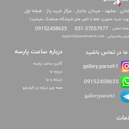
انی : مشهد - میدان جانباز - مرکز خرید پاژ - طبقه اول
هت خرید حضوری لطفا با تلفن های فروشگاه هماهنگ بفرمایید)
09152458635
051-37057977
اره تماس :
​​ایمیل پشتیبانی : support@parsehwatch.com
درباره ساعت پارسه
ا ما در تماس باشید
گالری ساعت پارسه
gallery.parseh1
درباره ما
ارتباط با ما
09152458635
همه چیز درباره ی اکودرایو
galleryparseh1
مات