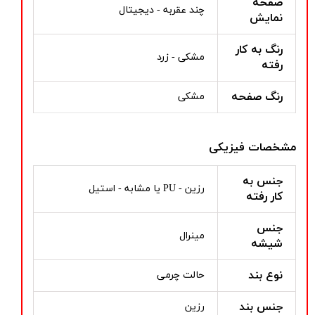
صفحه
چند عقربه - دیجیتال
نمایش
رنگ به کار
مشکی - زرد
رفته
رنگ صفحه
مشکی
مشخصات فیزیکی
جنس به
رزین - PU یا مشابه - استیل
کار رفته
جنس
مینرال
شیشه
نوع بند
حالت چرمی
جنس بند
رزین