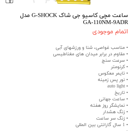
ساعت مچی کاسیو جی شاک G-SHOCK مدل
GA-110NM-9ADR
اتمام موجودی
• مناسب غواصی، شنا و ورزشهای آبی
• مقاوم در برابر میدان های مغناطیسی
• سرعت سنج
• کرنومتر
• تایمر معکوس
• نور پس زمینه
• auto light
• تاریخ
• ساعت جهانی
• نمایشگر روز هفته
• زنگ هشدار
• زنگ سر ساعت
• 1 سال گارانتی بین المللی