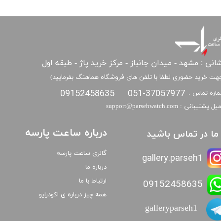
انی : مشهد - میدان جانباز - مرکز خرید پاژ - طبقه اول
هت خرید حضوری لطفا با تلفن های فروشگاه هماهنگ بفرمایید)
09152458635
051-37057977
اره تماس :
​​ایمیل پشتیبانی : support@parsehwatch.com
درباره ساعت پارسه
ا ما در تماس باشید
گالری ساعت پارسه
gallery.parseh1
درباره ما
ارتباط با ما
09152458635
همه چیز درباره ی اکودرایو
galleryparseh1