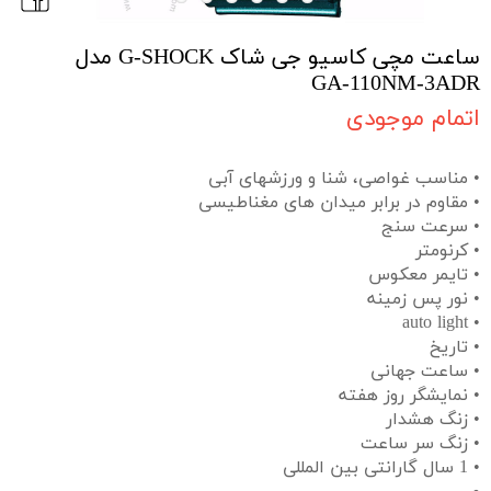
ساعت مچی کاسیو جی شاک G-SHOCK مدل
GA-110NM-3ADR
اتمام موجودی
• مناسب غواصی، شنا و ورزشهای آبی
• مقاوم در برابر میدان های مغناطیسی
• سرعت سنج
• کرنومتر
• تایمر معکوس
• نور پس زمینه
• auto light
• تاریخ
• ساعت جهانی
• نمایشگر روز هفته
• زنگ هشدار
• زنگ سر ساعت
• 1 سال گارانتی بین المللی