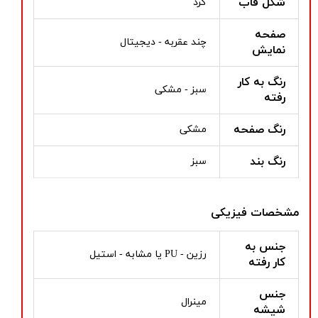
شکل قاب
گرد
صفحه
چند عقربه - دیجیتال
نمایش
رنگ به کار
سبز - مشکی
رفته
رنگ صفحه
مشکی
رنگ بند
سبز
مشخصات فیزیکی
جنس به
رزین - PU یا مشابه - استیل
کار رفته
جنس
مینرال
شیشه