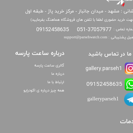
انی : مشهد - میدان جانباز - مرکز خرید پاژ - طبقه اول
هت خرید حضوری لطفا با تلفن های فروشگاه هماهنگ بفرمایید)
09152458635
051-37057977
اره تماس :
​​ایمیل پشتیبانی : support@parsehwatch.com
درباره ساعت پارسه
ا ما در تماس باشید
گالری ساعت پارسه
gallery.parseh1
درباره ما
ارتباط با ما
09152458635
همه چیز درباره ی اکودرایو
galleryparseh1
مات