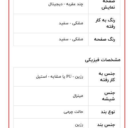
صفحه
چند عقربه - دیجیتال
نمایش
رنگ به کار
مشکی - سفید
رفته
رنگ صفحه
مشکی - سفید
مشخصات فیزیکی
جنس به
رزین - PU یا مشابه - استیل
کار رفته
جنس
مینرال
شیشه
نوع بند
حالت چرمی
جنس بند
رزین