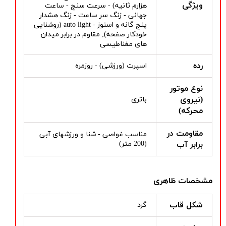
ویژگی
هزارم ثانیه) - سرعت سنج - ساعت
جهانی - زنگ سر ساعت - زنگ هشدار
پنج گانه و اسنوز - auto light (روشنایی
خودکار صفحه), مقاوم در برابر میدان
های مغناطیسی
رده
اسپرت (ورزشی) - روزمره
نوع موتور
(نیروی
باتری
محرکه)
مقاومت در
مناسب غواصی - شنا و ورزشهای آبی
برابر آب
(200 متر)
مشخصات ظاهری
شکل قاب
گرد