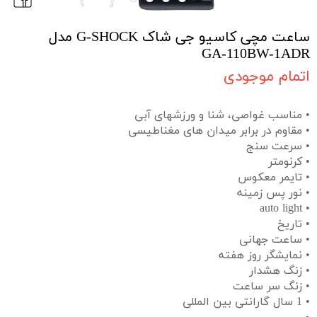
ساعت مچی کاسیو جی شاک G-SHOCK مدل
GA-110BW-1ADR
اتمام موجودی
• مناسب غواصی، شنا و ورزشهای آبی
• مقاوم در برابر میدان های مغناطیسی
• سرعت سنج
• کرنومتر
• تایمر معکوس
• نور پس زمینه
• auto light
• تاریخ
• ساعت جهانی
• نمایشگر روز هفته
• زنگ هشدار
• زنگ سر ساعت
• 1 سال گارانتی بین المللی