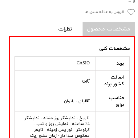
و ...
افزودن به علاقه مندی ها
مشخصات محصول
نظرات
مشخصات کلی
برند
CASIO
اصالت
ژاپن
کشور برند
مناسب
آقایان - بانوان
برای
تاریخ - نمایشگر روز هفته - نمایشگر
24 ساعته - نمایش روز و شب -
کرنومتر - نور پس زمینه - تایمر
معکوس صدا دار - زمان سنج (یک