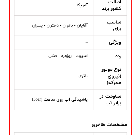
اصالت
آمریکا
کشور برند
مناسب
آقایان - بانوان - دختران - پسران
برای
ویژگی
–
رده
اسپرت - روزمره - فشن
نوع موتور
(نیروی
باتری
محرکه)
مقاومت در
پاشیدگی آب روی ساعت (3bar)
برابر آب
مشخصات ظاهری