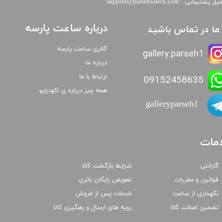
​​ایمیل پشتیبانی : support@parsehwatch.com
درباره ساعت پارسه
ا ما در تماس باشید
گالری ساعت پارسه
gallery.parseh1
درباره ما
ارتباط با ما
09152458635
همه چیز درباره ی اکودرایو
galleryparseh1
مات
گارانتی
شرایط بازگشت کالا
قوانین و مقررات
تعویض رایگان باتری
نگهداری از ساعت
خدمات پس از فروش
تضمین اصالت کالا
رویه های ارسال و رهگیری کالا