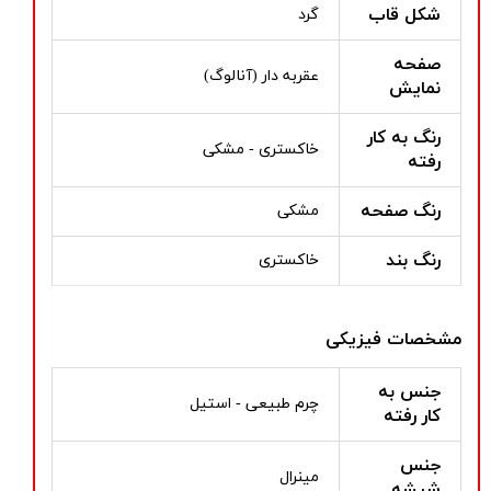
شکل قاب
گرد
صفحه
عقربه دار (آنالوگ)
نمایش
رنگ به کار
خاکستری - مشکی
رفته
رنگ صفحه
مشکی
رنگ بند
خاکستری
مشخصات فیزیکی
جنس به
چرم طبیعی - استیل
کار رفته
جنس
مینرال
شیشه