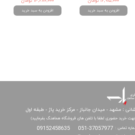
۱۶,۹۱۵,۰۰۰ تومان
۱۳,۲۸۰,۰۰۰ تومان
افزودن به سبد خرید
افزودن به سبد خرید
انی : مشهد - میدان جانباز - مرکز خرید پاژ - طبقه اول
هت خرید حضوری لطفا با تلفن های فروشگاه هماهنگ بفرمایید)
09152458635
051-37057977
اره تماس :