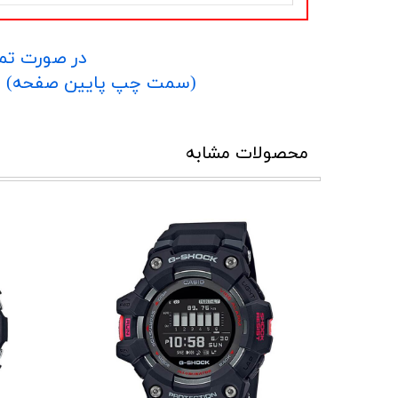
در صورت تما
​​​​​​​(سمت چپ پایین صفحه) و یا شماره 09152458635 در واتساپ یا تلگرام و یا 
محصولات مشابه