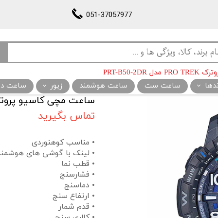
051-37057977
PRT-B50-2D
ندها
ساعت ست
ساعت هوشمند
زیور
ساعت دیو
ساعت مچی کاسیو پروترک PRO TREK مدل 50-2DR
تماس بگیرید
• مناسب کوهنوردی
• لینک با گوشی های هوشمند
• قطب نما
• فشارسنج
• دماسنج
• ارتفاع سنج
• قدم شمار
• کالری سنج