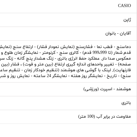
CASIO
ژاپن
آقایان - بانوان
دماسنج - قطب نما - فشارسنج (نمایش نمودار فشار) - ارتفاع سنج (نمایش ن
قدم شمار (تا 999،999 قدم) - کالری سنج - کرنومتر - نمایشگر 
صفحه) - تغییر واحدهای اندازه گیری ارتفاع (بین متر و فوت) ، فشار (بین 
سنج) - تاریخ - نمایشگر روز هفته - نمایشگر 24 ساعته - نمایش روز و شب - نور پس زمینه (چراغ LED دوگانه)
هوشمند - اسپرت (ورزشی)
باتری
مقاومت در برابر آب (100 متر)