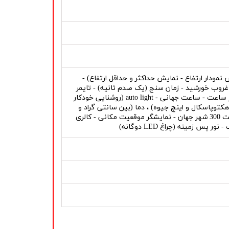
مودار ارتفاع - نمایش حداکثر و حداقل ارتفاع) -
زمان طلوع و غروب خورشید - زمان سنج (یک صدم ثانیه) - تایمر
معکوس صدا دار, عملکرد حفظ انرژی باتری - زنگ هشدار پنج گانه - زنگ سر ساعت - ساعت جهانی - auto light (روشنایی خودکار
هکتوپاسکال و اینچ جیوه) ، دما (بین سانتی گراد و
فارنهایت), لینک با گوشی های هوشمند (تنظیم خودکار زمان - تنظیم ساعت 300 شهر جهان - نمایشگر موقعیت مکانی - کالری