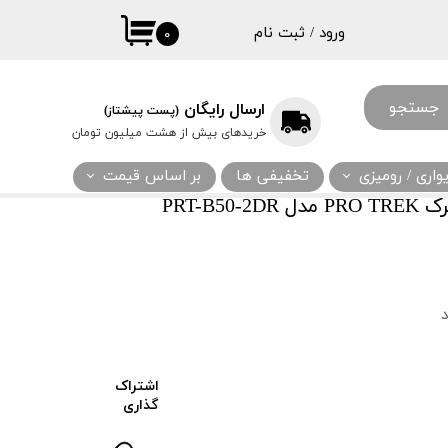
ورود
/
ثبت نام
۰
حساب کاربری
من
جستجو
ارسال رایگان
(پست پیشتاز)
تغییر گذر واژه
خریدهای بیش از هشت میلیون تومان
سفارشات
اری / رومیزی
تخفیفی ها
بر اساس قیمت
خروج از حساب
PRT-B
کاربری
اشتراک
گذاری