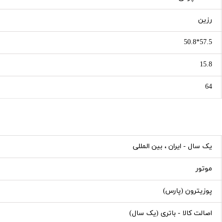
رزین
57.5*50.8
15.8
64
یک سال - ایران ، بین المللی
موتور
پوزیترون (پارس)
اصالت کالا - باتری (یک سال)