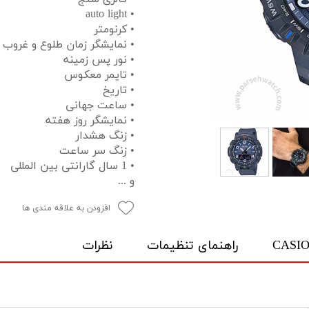
• auto light
• کرنومتر
• نمایشگر زمان طلوع و غروب
• نور پس زمینه
• تایمر معکوس
• تاریخ
• ساعت جهانی
• نمایشگر روز هفته
• زنگ هشدار
• زنگ سر ساعت
• 1 سال گارانتی بین المللی
و ...
افزودن به علاقه مندی ها
راهنمای تنظیمات
نظرات