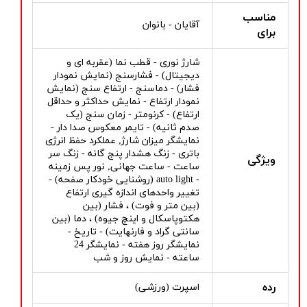
مناسب
آقایان - بانوان
برای
شارژ نوری - قطب نما (عقربه ای و
دیجیتال) - فشارسنج (نمایش نمودار
فشار) - دماسنج - ارتفاع سنج (نمایش
نمودار ارتفاع - نمایش حداکثر و حداقل
ارتفاع) - کرنومتر - زمان سنج (یک
صدم ثانیه) - تایمر معکوس صدا دار -
نمایشگر میزان شارژ, عملکرد حفظ انرژی
باتری - زنگ هشدار پنج گانه - زنگ سر
ویژگی
ساعت - ساعت جهانی, نور پس زمینه
- auto light (روشنایی خودکار صفحه) -
تغییر واحدهای اندازه گیری ارتفاع
(بین متر و فوت) ، فشار (بین
هکتوپاسکال و اینچ جیوه) ، دما (بین
سانتی گراد و فارنهایت) - تاریخ -
نمایشگر روز هفته - نمایشگر 24
ساعته - نمایش روز و شب
رده
اسپرت (ورزشی)