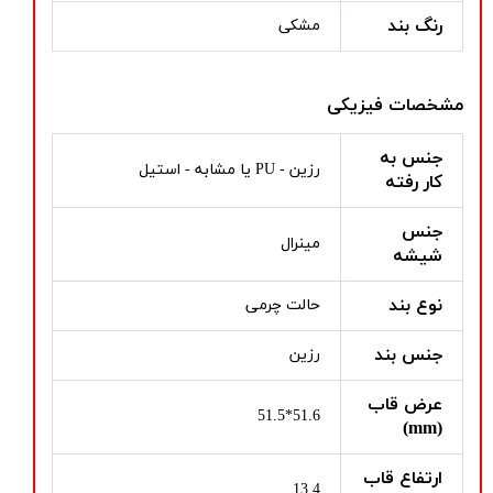
رنگ بند
مشکی
مشخصات فیزیکی
جنس به
رزین - PU یا مشابه - استیل
کار رفته
جنس
مینرال
شیشه
نوع بند
حالت چرمی
جنس بند
رزین
عرض قاب
51.6*51.5
(mm)
ارتفاع قاب
13.4