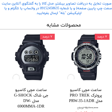
صورت تمایل به دریافت تصاویر بیشتر، مدل کالا را به گفتگوی آنلاین سایت
​​​​​​​(سمت چپ پایین صفحه) و یا شماره 09152458635 در واتساپ یا تلگرام و یا
اپلیکیشن "بله" ارسال بفرمایید.
محصولات مشابه
۷ درصد
۷ درصد
ساعت مچی کاسیو
ساعت مچی کاسیو
پروترک PRO TREK
جی شاک G-SHOCK
مدل PRW-35-1ADR
مدل DW-
6900MMA-1DR
۹۵,۷۰۰,۰۰۰ تومان