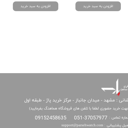
افزودن به سبد خرید
افزودن به سبد خرید
انی : مشهد - میدان جانباز - مرکز خرید پاژ - طبقه اول
هت خرید حضوری لطفا با تلفن های فروشگاه هماهنگ بفرمایید)
09152458635
051-37057977
اره تماس :
​​ایمیل پشتیبانی : support@parsehwatch.com