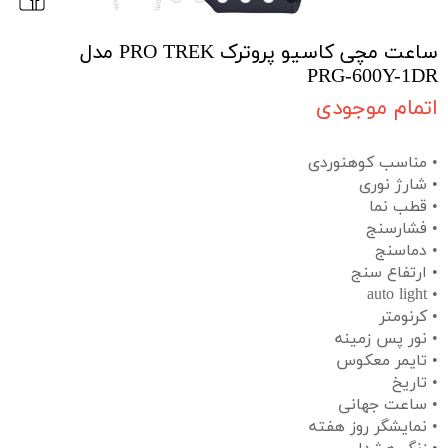
ساعت مچی کاسیو پروترک PRO TREK مدل
PRG-600Y-1DR
اتمام موجودی
• مناسب کوهنوردی
• شارژ نوری
• قطب نما
• فشارسنج
• دماسنج
• ارتفاع سنج
• auto light
• کرنومتر
• نور پس زمینه
• تایمر معکوس
• تاریخ
• ساعت جهانی
• نمایشگر روز هفته