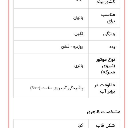
کشور برند
مناسب
بانوان
برای
ویژگی
نگین
رده
روزمره - فشن
نوع موتور
(نیروی
باتری
محرکه)
مقاومت در
پاشیدگی آب روی ساعت (3bar)
برابر آب
مشخصات ظاهری
شکل قاب
گرد