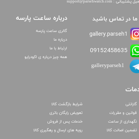
​​ایمیل پشتیبانی : support@parsehwatch.com
درباره ساعت پارسه
ا ما در تماس باشید
گالری ساعت پارسه
gallery.parseh1
درباره ما
ارتباط با ما
09152458635
همه چیز درباره ی اکودرایو
galleryparseh1
مات
گارانتی
شرایط بازگشت کالا
قوانین و مقررات
تعویض رایگان باتری
نگهداری از ساعت
خدمات پس از فروش
تضمین اصالت کالا
رویه های ارسال و رهگیری کالا