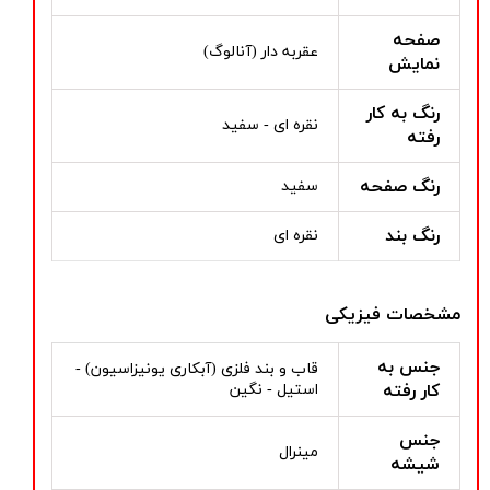
صفحه
عقربه دار (آنالوگ)
نمایش
رنگ به کار
نقره ای - سفید
رفته
رنگ صفحه
سفید
رنگ بند
نقره ای
مشخصات فیزیکی
جنس به
قاب و بند فلزی (آبکاری یونیزاسیون) -
کار رفته
استیل - نگین
جنس
مینرال
شیشه