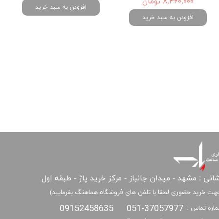
۸,۴۶۰,۰۰۰ تومان
افزودن به سبد خرید
افزودن به سبد خرید
انی : مشهد - میدان جانباز - مرکز خرید پاژ - طبقه اول
هت خرید حضوری لطفا با تلفن های فروشگاه هماهنگ بفرمایید)
09152458635
051-37057977
اره تماس :