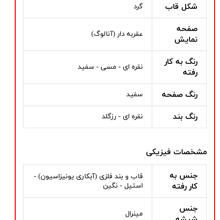
شکل قاب
گرد
صفحه
عقربه دار (آنالوگ)
نمایش
رنگ به کار
نقره ای - مسی - سفید
رفته
رنگ صفحه
سفید
رنگ بند
نقره ای - رزگلد
مشخصات فیزیکی
جنس به
قاب و بند فلزی (آبکاری یونیزاسیون) -
کار رفته
استیل - نگین
جنس
مینرال
شیشه