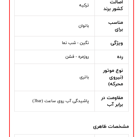
اصالت
ترکیه
کشور برند
مناسب
بانوان
برای
ویژگی
نگین - شب نما
رده
روزمره - فشن
نوع موتور
(نیروی
باتری
محرکه)
مقاومت در
پاشیدگی آب روی ساعت (3bar)
برابر آب
مشخصات ظاهری