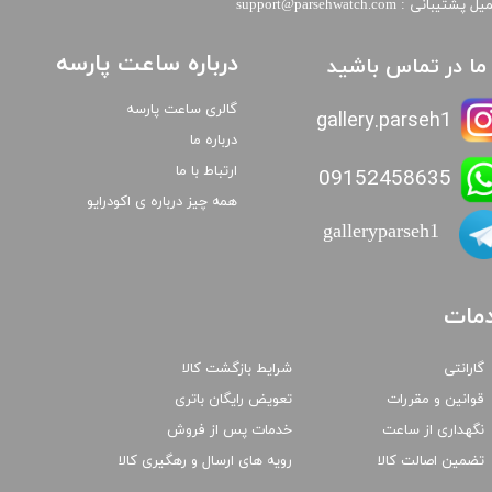
​​ایمیل پشتیبانی : support@parsehwatch.com
درباره ساعت پارسه
ا ما در تماس باشید
گالری ساعت پارسه
gallery.parseh1
درباره ما
ارتباط با ما
09152458635
همه چیز درباره ی اکودرایو
galleryparseh1
مات
گارانتی
شرایط بازگشت کالا
قوانین و مقررات
تعویض رایگان باتری
نگهداری از ساعت
خدمات پس از فروش
تضمین اصالت کالا
رویه های ارسال و رهگیری کالا