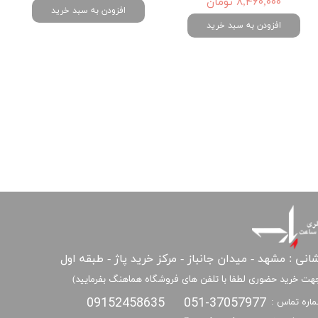
۸,۴۶۰,۰۰۰ تومان
افزودن به سبد خرید
افزودن به سبد خرید
انی : مشهد - میدان جانباز - مرکز خرید پاژ - طبقه اول
هت خرید حضوری لطفا با تلفن های فروشگاه هماهنگ بفرمایید)
09152458635
051-37057977
اره تماس :