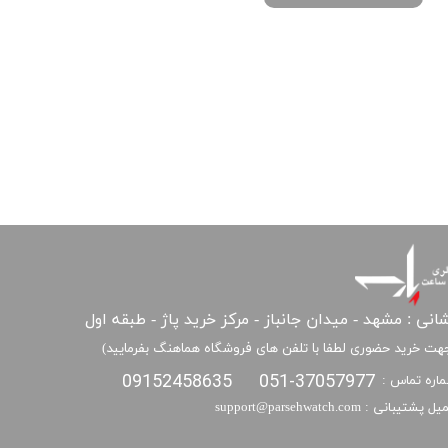
انی : مشهد - میدان جانباز - مرکز خرید پاژ - طبقه اول
هت خرید حضوری لطفا با تلفن های فروشگاه هماهنگ بفرمایید)
09152458635
051-37057977
اره تماس :
​​ایمیل پشتیبانی : support@parsehwatch.com