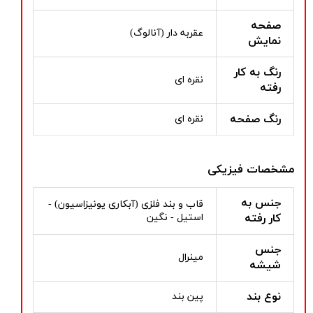
صفحه
عقربه دار (آنالوگ)
نمایش
رنگ به کار
نقره ای
رفته
رنگ صفحه
نقره ای
مشخصات فیزیکی
جنس به
قاب و بند فلزی (آبکاری یونیزاسیون) -
کار رفته
استیل - نگین
جنس
مینرال
شیشه
نوع بند
پین بند