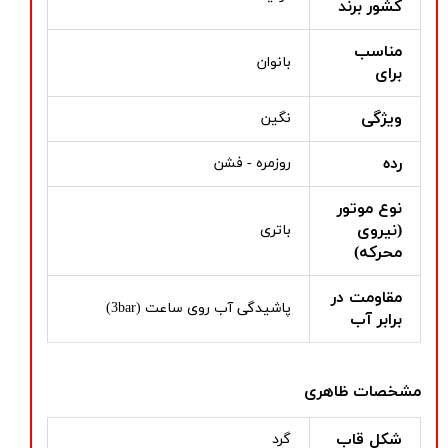
کشور برند
مناسب
بانوان
برای
ویژگی
نگین
رده
روزمره - فشن
نوع موتور
(نیروی
باتری
محرکه)
مقاومت در
پاشیدگی آب روی ساعت (3bar)
برابر آب
مشخصات ظاهری
شکل قاب
گرد