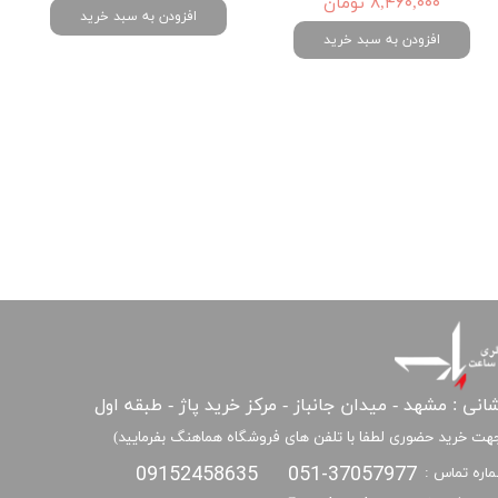
۸,۴۶۰,۰۰۰ تومان
افزودن به سبد خرید
افزودن به سبد خرید
انی : مشهد - میدان جانباز - مرکز خرید پاژ - طبقه اول
هت خرید حضوری لطفا با تلفن های فروشگاه هماهنگ بفرمایید)
09152458635
051-37057977
اره تماس :