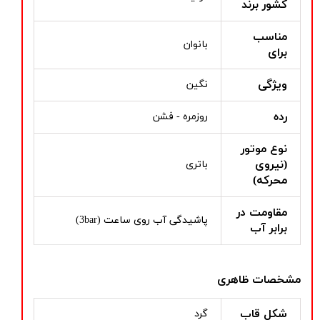
کشور برند
مناسب
بانوان
برای
ویژگی
نگین
رده
روزمره - فشن
نوع موتور
(نیروی
باتری
محرکه)
مقاومت در
پاشیدگی آب روی ساعت (3bar)
برابر آب
مشخصات ظاهری
شکل قاب
گرد