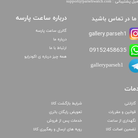
​​ایمیل پشتیبانی : support@parsehwatch.com
درباره ساعت پارسه
ا ما در تماس باشید
گالری ساعت پارسه
gallery.parseh1
درباره ما
ارتباط با ما
09152458635
همه چیز درباره ی اکودرایو
galleryparseh1
مات
گارانتی
شرایط بازگشت کالا
قوانین و مقررات
تعویض رایگان باتری
نگهداری از ساعت
خدمات پس از فروش
تضمین اصالت کالا
رویه های ارسال و رهگیری کالا