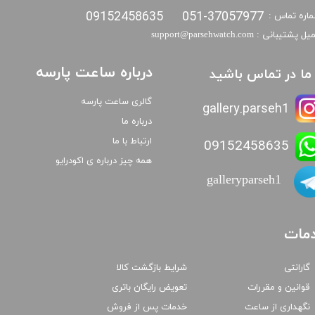
09152458635
051-37057977
اره تماس :
​​ایمیل پشتیبانی : support@parsehwatch.com
درباره ساعت پارسه
ا ما در تماس باشید
گالری ساعت پارسه
gallery.parseh1
درباره ما
ارتباط با ما
09152458635
همه چیز درباره ی اکودرایو
galleryparseh1
مات
گارانتی
شرایط بازگشت کالا
قوانین و مقررات
تعویض رایگان باتری
نگهداری از ساعت
خدمات پس از فروش