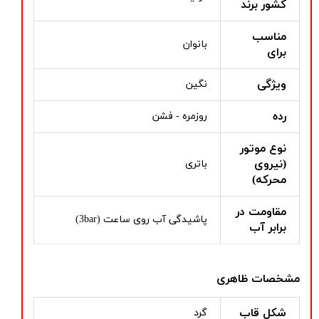
کشور برند
مناسب
بانوان
برای
ویژگی
نگین
رده
روزمره - فشن
نوع موتور
(نیروی
باتری
محرکه)
مقاومت در
پاشیدگی آب روی ساعت (3bar)
برابر آب
مشخصات ظاهری
شکل قاب
گرد