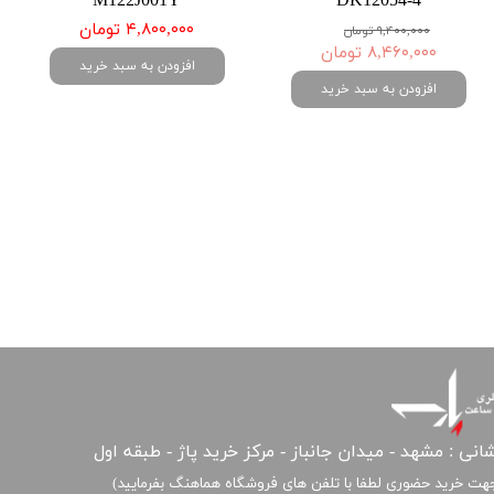
M122J001Y
DK12054-4
۴,۸۰۰,۰۰۰ تومان
۹,۴۰۰,۰۰۰ تومان
۸,۴۶۰,۰۰۰ تومان
افزودن به سبد خرید
افزودن به سبد خرید
انی : مشهد - میدان جانباز - مرکز خرید پاژ - طبقه اول
هت خرید حضوری لطفا با تلفن های فروشگاه هماهنگ بفرمایید)