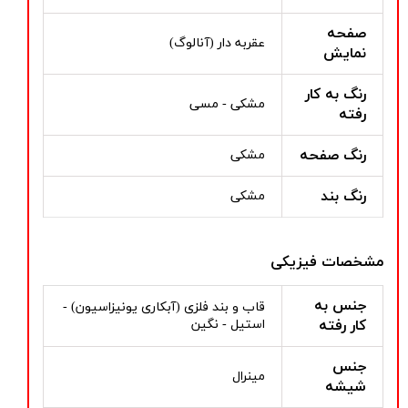
صفحه
عقربه دار (آنالوگ)
نمایش
رنگ به کار
مشکی - مسی
رفته
رنگ صفحه
مشکی
رنگ بند
مشکی
مشخصات فیزیکی
جنس به
قاب و بند فلزی (آبکاری یونیزاسیون) -
کار رفته
استیل - نگین
جنس
مینرال
شیشه