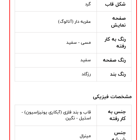
شکل قاب
گرد
صفحه
عقربه دار (آنالوگ)
نمایش
رنگ به کار
مسی - سفید
رفته
رنگ صفحه
سفید
رنگ بند
رزگلد
مشخصات فیزیکی
جنس به
قاب و بند فلزی (آبکاری یونیزاسیون) -
کار رفته
استیل - نگین
جنس
مینرال
شیشه