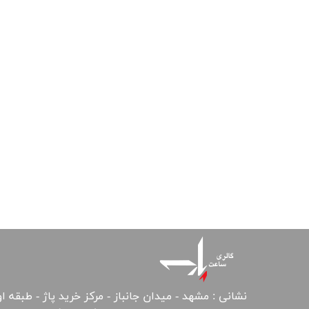
نشانی : مشهد - میدان جانباز - مرکز خرید پاژ - طبقه ا