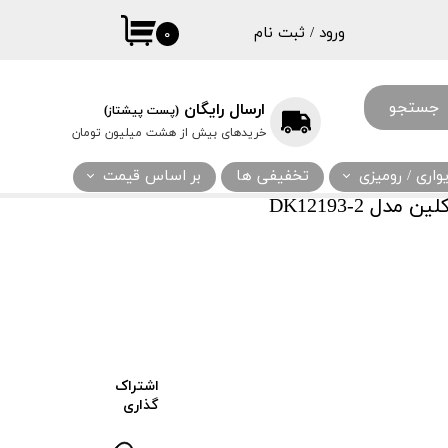
ورود
/
ثبت نام
۰
حساب کاربری
من
جستجو
ارسال رایگان
(پست پیشتاز)
تغییر گذر واژه
خریدهای بیش از هشت میلیون تومان
سفارشات
اری / رومیزی
تخفیفی ها
بر اساس قیمت
خروج از حساب
ل DK12193-2
کاربری
اشتراک
گذاری