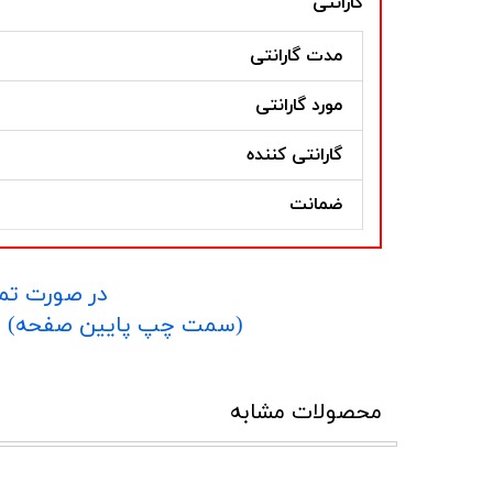
گارانتی
مدت گارانتی
مورد گارانتی
گارانتی کننده
ضمانت
در صورت تما
​​​​​​​(سمت چپ پایین صفحه) و یا شماره 09152458635 در واتساپ یا تلگرام و یا 
محصولات مشابه