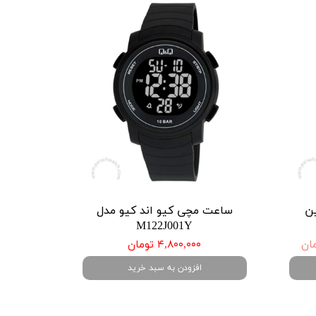
ین
ساعت مچی کیو اند کیو مدل
M122J001Y
۴,۸۰۰,۰۰۰ تومان
افزودن به سبد خرید