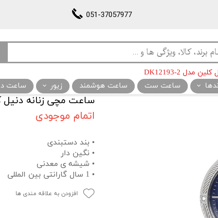
051-37057977
مدل DK12193-2
ندها
ساعت ست
ساعت هوشمند
زیور
ساعت دیو
ساعت مچی زنانه دنیل کلین مد
اتمام موجودی
• بند دستبندی
• نگین دار
• شیشه ی معدنی
• 1 سال گارانتی بین المللی
افزودن به علاقه مندی ها