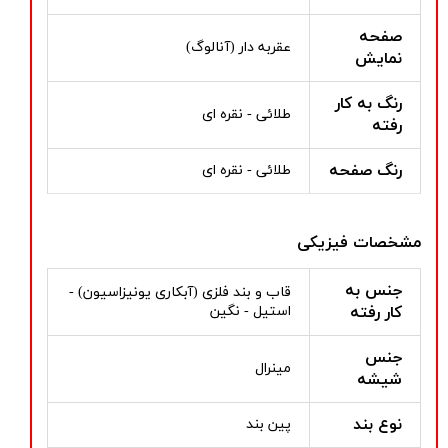
صفحه
عقربه دار (آنالوگ)
نمایش
رنگ به کار
طلائی - نقره ای
رفته
رنگ صفحه
طلائی - نقره ای
مشخصات فیزیکی
جنس به
قاب و بند فلزی (آبکاری یونیزاسیون) -
کار رفته
استیل - نگین
جنس
مینرال
شیشه
نوع بند
پین بند