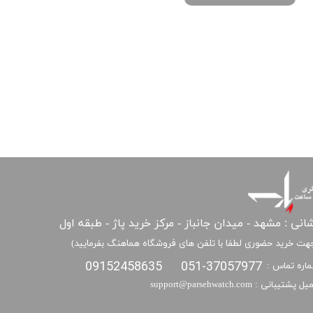
انی : مشهد - میدان جانباز - مرکز خرید پاژ - طبقه اول
هت خرید حضوری لطفا با تلفن های فروشگاه هماهنگ بفرمایید)
09152458635
051-37057977
اره تماس :
​​ایمیل پشتیبانی : support@parsehwatch.com