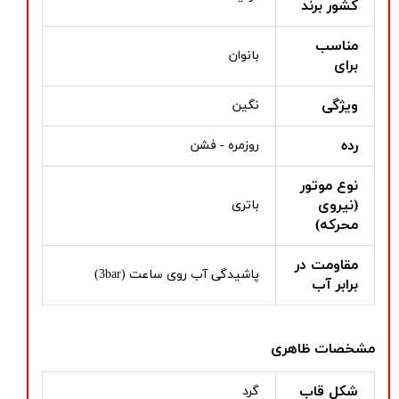
کشور برند
مناسب
بانوان
برای
ویژگی
نگین
رده
روزمره - فشن
نوع موتور
(نیروی
باتری
محرکه)
مقاومت در
پاشیدگی آب روی ساعت (3bar)
برابر آب
مشخصات ظاهری
شکل قاب
گرد