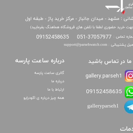
انی : مشهد - میدان جانباز - مرکز خرید پاژ - طبقه اول
هت خرید حضوری لطفا با تلفن های فروشگاه هماهنگ بفرمایید)
09152458635
051-37057977
اره تماس :
​​ایمیل پشتیبانی : support@parsehwatch.com
درباره ساعت پارسه
ا ما در تماس باشید
گالری ساعت پارسه
gallery.parseh1
درباره ما
ارتباط با ما
09152458635
همه چیز درباره ی اکودرایو
galleryparseh1
مات