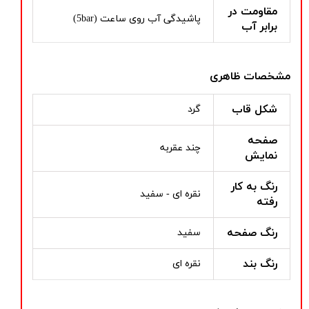
مقاومت در
پاشیدگی آب روی ساعت (5bar)
برابر آب
مشخصات ظاهری
شکل قاب
گرد
صفحه
چند عقربه
نمایش
رنگ به کار
نقره ای - سفید
رفته
رنگ صفحه
سفید
رنگ بند
نقره ای