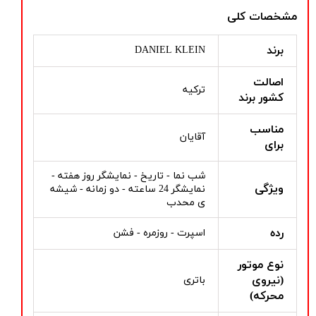
مشخصات کلی
برند
DANIEL KLEIN
اصالت
ترکیه
کشور برند
مناسب
آقایان
برای
شب نما - تاریخ - نمایشگر روز هفته -
ویژگی
نمایشگر 24 ساعته - دو زمانه - شیشه
ی محدب
رده
اسپرت - روزمره - فشن
نوع موتور
(نیروی
باتری
محرکه)