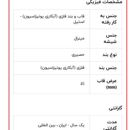
مشخصات فیزیکی
جنس به
قاب و بند فلزی (آبکاری یونیزاسیون) -
کار رفته
استیل
جنس
مینرال
شیشه
نوع بند
حصیری
جنس بند
فلزی (آبکاری یونیزاسیون)
عرض قاب
45
(mm)
گارانتی
مدت
یک سال - ایران ، بین المللی
گارانتی