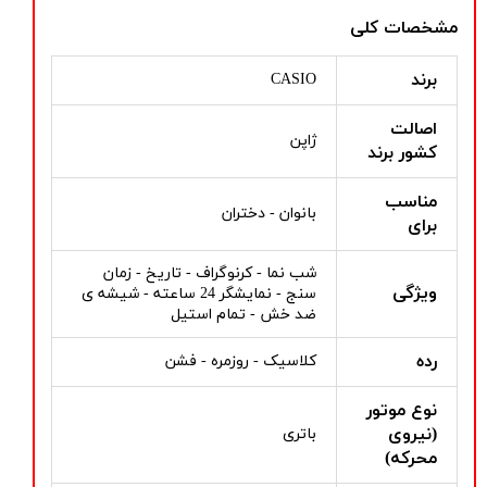
مشخصات کلی
برند
CASIO
اصالت
ژاپن
کشور برند
مناسب
بانوان - دختران
برای
شب نما - کرنوگراف - تاریخ - زمان
ویژگی
سنج - نمایشگر 24 ساعته - شیشه ی
ضد خش - تمام استیل
رده
کلاسیک - روزمره - فشن
نوع موتور
(نیروی
باتری
محرکه)