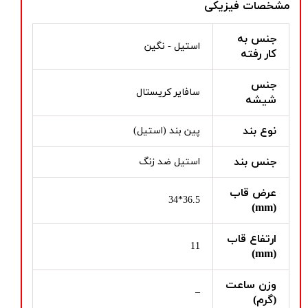
مشخصات فیزیکی
جنس به
استیل - نگین
کار رفته
جنس
سافایر کریستال
شیشه
نوع بند
پین بند (استیل)
جنس بند
استیل ضد زنگ
عرض قاب
36.5*34
(mm)
ارتفاع قاب
11
(mm)
وزن ساعت
–
(گرم)