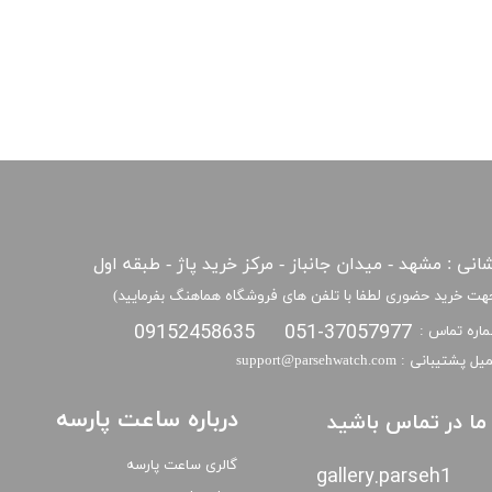
انی : مشهد - میدان جانباز - مرکز خرید پاژ - طبقه اول
هت خرید حضوری لطفا با تلفن های فروشگاه هماهنگ بفرمایید)
09152458635
051-37057977
اره تماس :
​​ایمیل پشتیبانی : support@parsehwatch.com
درباره ساعت پارسه
ا ما در تماس باشید
گالری ساعت پارسه
gallery.parseh1