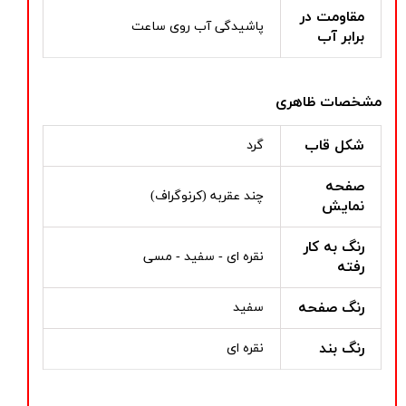
مقاومت در
پاشیدگی آب روی ساعت
برابر آب
مشخصات ظاهری
شکل قاب
گرد
صفحه
چند عقربه (کرنوگراف)
نمایش
رنگ به کار
نقره ای - سفید - مسی
رفته
رنگ صفحه
سفید
رنگ بند
نقره ای