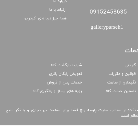
درباره ما
ارتباط با ما
09152458635
همه چیز درباره ی اکودرایو
galleryparseh1
مات
گارانتی
شرایط بازگشت کالا
قوانین و مقررات
تعویض رایگان باتری
نگهداری از ساعت
خدمات پس از فروش
تضمین اصالت کالا
رویه های ارسال و رهگیری کالا
تفاده از مطالب سایت پارسه واچ فقط برای مقاصد غیر تجاری و با ذکر منبع
امانع است