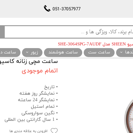
051-37057977
SHE-306
ندها
ساعت ست
ساعت هوشمند
زیور
ساعت دیو
ساعت مچی زنانه کاسیو SHEEN مدل E-3064SPG-7AUDF
اتمام موجودی
• تاریخ
• نمایشگر روز هفته
• نمایشگر 24 ساعته
• تمام استیل
• نگین سواروسکی
• 1 سال گارانتی بین المللی
افزودن به علاقه مندی ها