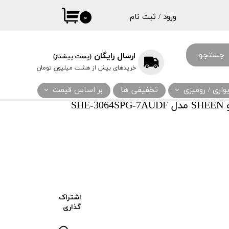
ورود
/
ثبت نام
۰
حساب کاربری
من
جستجو
ارسال رایگان
(پست پیشتاز)
تغییر گذر واژه
خریدهای بیش از هشت میلیون تومان
سفارشات
اری / رومیزی
تخفیفی ها
بر اساس قیمت
خروج از حساب
SH
کاربری
اشتراک
گذاری