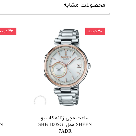
محصولات مشابه
۳۰ درصد
۳۳ درصد
ساعت مچی زنانه کاسیو
س
SHEEN مدل SHB-100SG-
7ADR