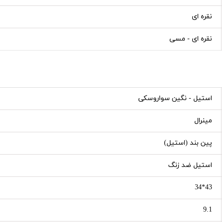
نقره ای
نقره ای - مسی
استیل - نگین سواروسکی
مینرال
پین بند (استیل)
استیل ضد زنگ
43*34
9.1