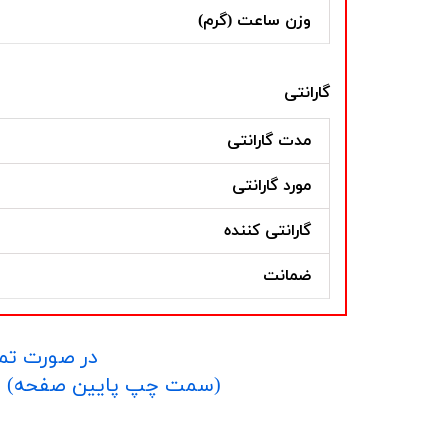
وزن ساعت (گرم)
گارانتی
مدت گارانتی
مورد گارانتی
گارانتی کننده
ضمانت
در صورت تما
​​​​​​​(سمت چپ پایین صفحه) و یا شماره 09152458635 در واتساپ یا تلگرام و یا 