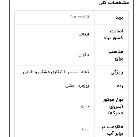
مشخصات کلی
برند
Just cavalli
اصالت
ایتالیا
کشور برند
مناسب
بانوان
برای
ویژگی
تمام استیل با آبکاری مشکی و طلائی
رده
روزمره - فشن
نوع موتور
(نیروی
باتری
محرکه)
مقاومت در
5bar
برابر آب