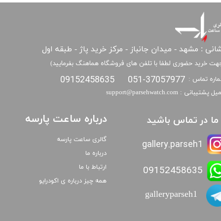
انی : مشهد - میدان جانباز - مرکز خرید پاژ - طبقه اول
هت خرید حضوری لطفا با تلفن های فروشگاه هماهنگ بفرمایید)
09152458635
051-37057977
اره تماس :
​​ایمیل پشتیبانی : support@parsehwatch.com
درباره ساعت پارسه
ا ما در تماس باشید
گالری ساعت پارسه
gallery.parseh1
درباره ما
ارتباط با ما
09152458635
همه چیز درباره ی اکودرایو
galleryparseh1