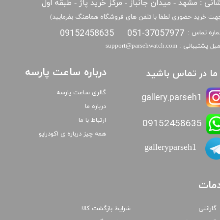
انی : مشهد - میدان جانباز - مرکز خرید پاژ - طبقه اول
هت خرید حضوری لطفا با تلفن های فروشگاه هماهنگ بفرمایید)
09152458635
051-37057977
اره تماس :
​​ایمیل پشتیبانی : support@parsehwatch.com
درباره ساعت پارسه
ا ما در تماس باشید
گالری ساعت پارسه
gallery.parseh1
درباره ما
ارتباط با ما
09152458635
همه چیز درباره ی اکودرایو
galleryparseh1
مات
گارانتی
شرایط بازگشت کالا