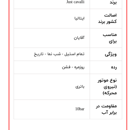
برند
Just cavalli
اصالت
ایتالیا
کشور برند
مناسب
آقایان
برای
ویژگی
تمام استیل - شب نما - تاریخ
رده
روزمره - فشن
نوع موتور
(نیروی
باتری
محرکه)
مقاومت در
10bar
برابر آب