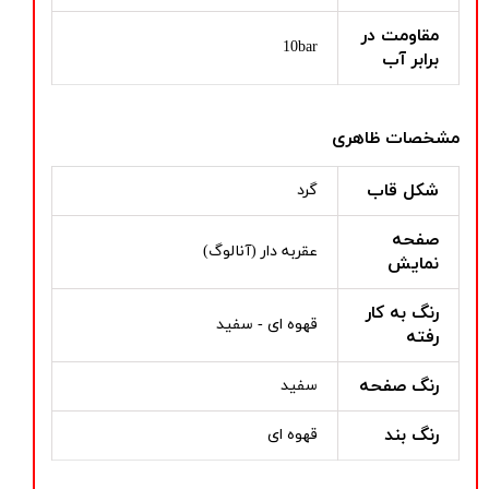
مقاومت در
10bar
برابر آب
مشخصات ظاهری
شکل قاب
گرد
صفحه
عقربه دار (آنالوگ)
نمایش
رنگ به کار
قهوه ای - سفید
رفته
رنگ صفحه
سفید
رنگ بند
قهوه ای