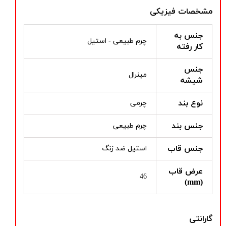
مشخصات فیزیکی
جنس به
چرم طبیعی - استیل
کار رفته
جنس
مینرال
شیشه
نوع بند
چرمی
جنس بند
چرم طبیعی
جنس قاب
استیل ضد زنگ
عرض قاب
46
(mm)
گارانتی