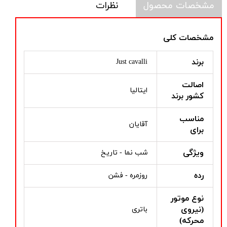
مشخصات محصول
نظرات
مشخصات کلی
برند
Just cavalli
اصالت
ایتالیا
کشور برند
مناسب
آقایان
برای
ویژگی
شب نما - تاریخ
رده
روزمره - فشن
نوع موتور
(نیروی
باتری
محرکه)