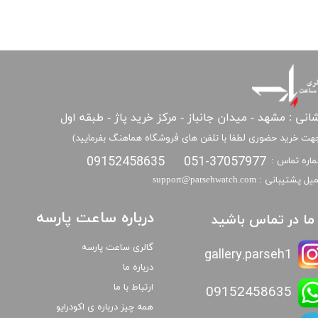
انی : مشهد - میدان جانباز - مرکز خرید پاژ - طبقه اول
هت خرید حضوری لطفا با تلفن های فروشگاه هماهنگ بفرمایید)
09152458635
051-37057977
اره تماس :
​​ایمیل پشتیبانی : support@parsehwatch.com
درباره ساعت پارسه
ا ما در تماس باشید
گالری ساعت پارسه
gallery.parseh1
درباره ما
ارتباط با ما
09152458635
همه چیز درباره ی اکودرایو