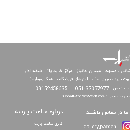
انی : مشهد - میدان جانباز - مرکز خرید پاژ - طبقه اول
هت خرید حضوری لطفا با تلفن های فروشگاه هماهنگ بفرمایید)
09152458635
051-37057977
اره تماس :
​​ایمیل پشتیبانی : support@parsehwatch.com
درباره ساعت پارسه
ا ما در تماس باشید
گالری ساعت پارسه
gallery.parseh1