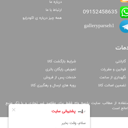
درباره ما
ارتباط با ما
09152458635
همه چیز درباره ی اکودرایو
galleryparseh1
مات
گارانتی
شرایط بازگشت کالا
قوانین و مقررات
تعویض رایگان باتری
نگهداری از ساعت
خدمات پس از فروش
تضمین اصالت کالا
رویه های ارسال و رهگیری کالا
تفاده از مطالب سایت پارسه واچ فقط برای مقاصد غیر تجاری و با ذکر منبع
امانع است