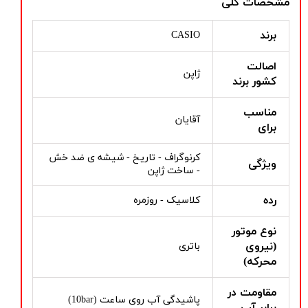
مشخصات کلی
برند
CASIO
اصالت
ژاپن
کشور برند
مناسب
آقایان
برای
کرنوگراف - تاریخ - شیشه ی ضد خش
ویژگی
- ساخت ژاپن
رده
کلاسیک - روزمره
نوع موتور
(نیروی
باتری
محرکه)
مقاومت در
پاشیدگی آب روی ساعت (10bar)
برابر آب