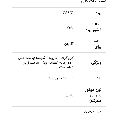
مشخصات کلی
برند
CASIO
اصالت
ژاپن
کشور برند
مناسب
آقایان
برای
کرنوگراف - تاریخ - شیشه ی ضد خش
ویژگی
- دو زمانه (عقربه ای) - ساخت ژاپن -
تمام استیل
رده
کلاسیک - روزمره
نوع موتور
(نیروی
باتری
محرکه)
مقاومت در