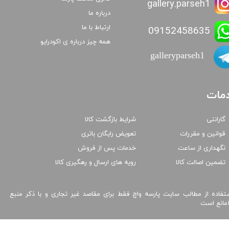
gallery.parseh1
درباره ما
ارتباط با ما
09152458635
همه چیز درباره ی اکودرایو
galleryparseh1
مات
گارانتی
شرایط بازگشت کالا
قوانین و مقررات
تعویض رایگان باتری
نگهداری از ساعت
خدمات پس از فروش
تضمین اصالت کالا
رویه های ارسال و رهگیری کالا
تفاده از مطالب سایت پارسه واچ فقط برای مقاصد غیر تجاری و با ذکر منبع
امانع است