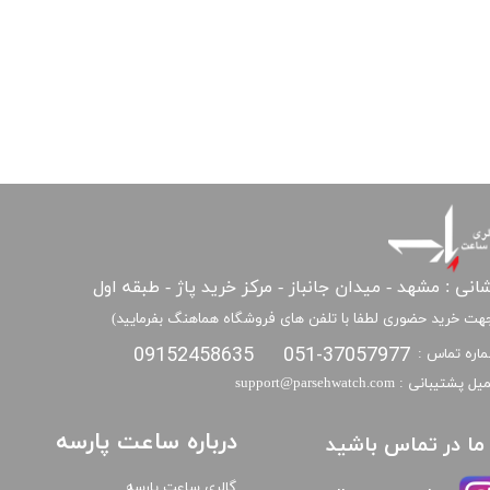
انی : مشهد - میدان جانباز - مرکز خرید پاژ - طبقه اول
هت خرید حضوری لطفا با تلفن های فروشگاه هماهنگ بفرمایید)
09152458635
051-37057977
اره تماس :
​​ایمیل پشتیبانی : support@parsehwatch.com
درباره ساعت پارسه
ا ما در تماس باشید
گالری ساعت پارسه