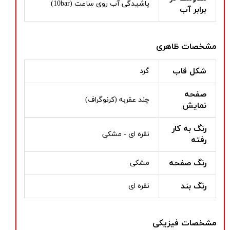
پاشیدگی آب روی ساعت (10bar)
برابر آب
مشخصات ظاهری
شکل قاب
گرد
صفحه
چند عقربه (کرنوگراف)
نمایش
رنگ به کار
نقره ای - مشکی
رفته
رنگ صفحه
مشکی
رنگ بند
نقره ای
مشخصات فیزیکی