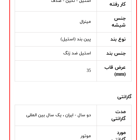
استیل - نگین - صدف
کار رفته
جنس
مینرال
شیشه
نوع بند
پین بند (استیل)
جنس بند
استیل ضد زنگ
عرض قاب
35
(mm)
گارانتی
مدت
دو سال - ایران ، یک سال بین المللی
گارانتی
مورد
موتور
گارانتی