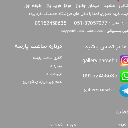
انی : مشهد - میدان جانباز - مرکز خرید پاژ - طبقه اول
هت خرید حضوری لطفا با تلفن های فروشگاه هماهنگ بفرمایید)
09152458635
051-37057977
اره تماس :
​​ایمیل پشتیبانی : support@parsehwatch.com
درباره ساعت پارسه
ا ما در تماس باشید
گالری ساعت پارسه
gallery.parseh1
درباره ما
ارتباط با ما
09152458635
همه چیز درباره ی اکودرایو
galleryparseh1
مات
گارانتی
شرایط بازگشت کالا