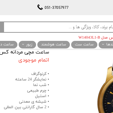
051-37057977
W14043L1-
ندها
ساعت ست
ساعت هوشمند
زیور
ساعت دیو
ساعت مچی مردانه گس مدل L1-B
اتمام موجودی
• کرنوگراف
• نمایشگر 24 ساعته
• شب نما
• چرم طبیعی
• استیل
• شیشه ی معدنی
• 2 سال گارانتی بین المللی