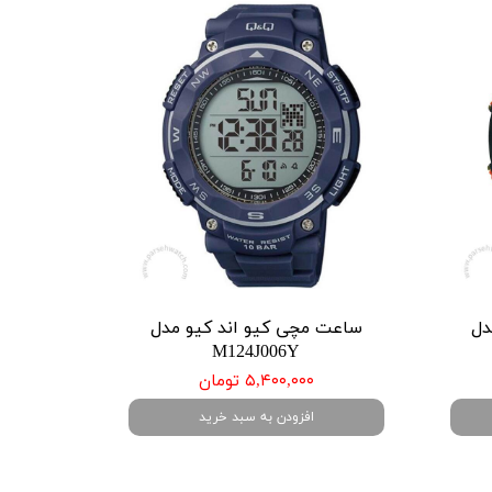
دل
ساعت مچی کیو اند کیو مدل
M124J006Y
۵,۴۰۰,۰۰۰ تومان
افزودن به سبد خرید