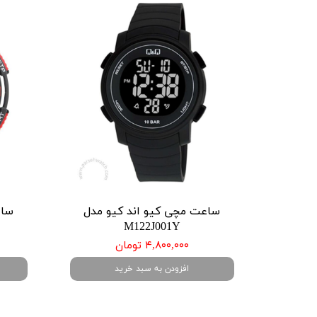
ساعت مچی کیو اند کیو مدل
ساع
M122J001Y
۴,۸۰۰,۰۰۰ تومان
افزودن به سبد خرید