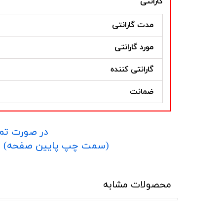
گارانتی
مدت گارانتی
مورد گارانتی
گارانتی کننده
ضمانت
در صورت تما
​​​​​​​(سمت چپ پایین صفحه) و یا شماره 09152458635 در واتساپ یا تلگرام و یا 
محصولات مشابه