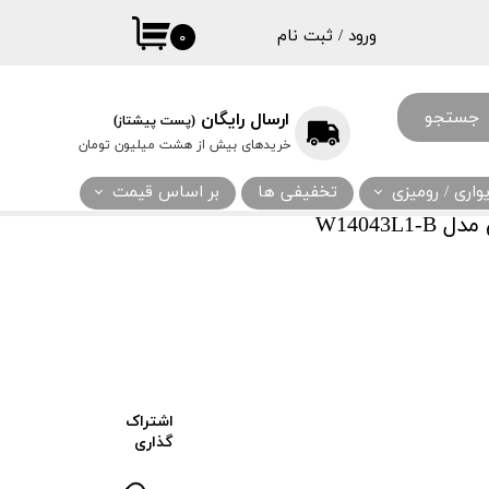
ورود
/
ثبت نام
۰
حساب کاربری
من
جستجو
ارسال رایگان
(پست پیشتاز)
تغییر گذر واژه
خریدهای بیش از هشت میلیون تومان
سفارشات
اری / رومیزی
تخفیفی ها
بر اساس قیمت
خروج از حساب
W14043
کاربری
اشتراک
گذاری