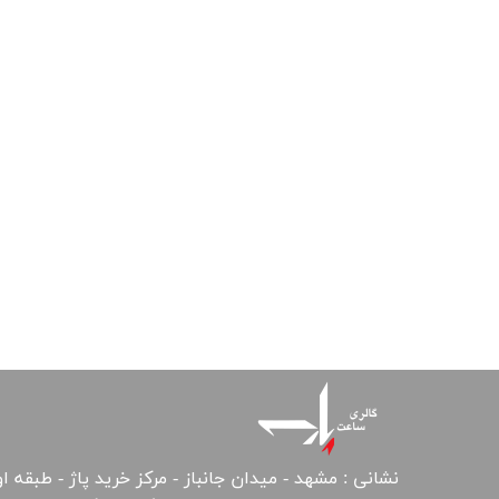
نشانی : مشهد - میدان جانباز - مرکز خرید پاژ - طبقه ا