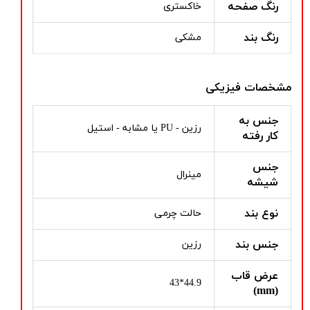
رنگ صفحه
خاکستری
رنگ بند
مشکی
مشخصات فیزیکی
جنس به
رزین - PU یا مشابه - استیل
کار رفته
جنس
مینرال
شیشه
نوع بند
حالت چرمی
جنس بند
رزین
عرض قاب
44.9*43
(mm)