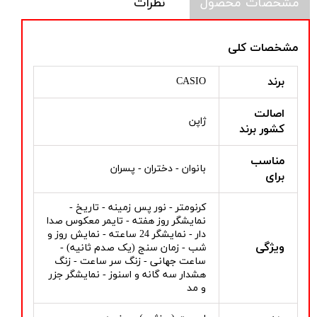
مشخصات محصول
نظرات
مشخصات کلی
برند
CASIO
اصالت
ژاپن
کشور برند
مناسب
بانوان - دختران - پسران
برای
کرنومتر - نور پس زمینه - تاریخ -
نمایشگر روز هفته - تایمر معکوس صدا
دار - نمایشگر 24 ساعته - نمایش روز و
ویژگی
شب - زمان سنج (یک صدم ثانیه) -
ساعت جهانی - زنگ سر ساعت - زنگ
هشدار سه گانه و اسنوز - نمایشگر جزر
و مد