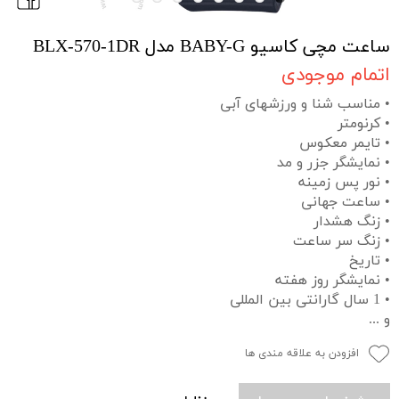
ساعت مچی کاسیو BABY-G مدل BLX-570-1DR
اتمام موجودی
• مناسب شنا و ورزشهای آبی
• کرنومتر
• تایمر معکوس
• نمایشگر جزر و مد
• نور پس زمینه
• ساعت جهانی
• زنگ هشدار
• زنگ سر ساعت
• تاریخ
• نمایشگر روز هفته
• 1 سال گارانتی بین المللی
و ...
افزودن به علاقه مندی ها