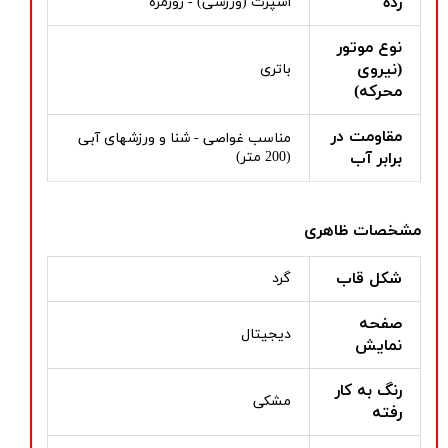
رده
اسپرت (ورزشی) - روزمره
نوع موتور
(نیروی
باتری
محرکه)
مقاومت در
مناسب غواصی - شنا و ورزشهای آبی
برابر آب
(200 متر)
مشخصات ظاهری
شکل قاب
گرد
صفحه
دیجیتال
نمایش
رنگ به کار
مشکی
رفته