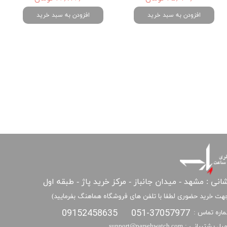
افزودن به سبد خرید
افزودن به سبد خرید
انی : مشهد - میدان جانباز - مرکز خرید پاژ - طبقه اول
هت خرید حضوری لطفا با تلفن های فروشگاه هماهنگ بفرمایید)
09152458635
051-37057977
اره تماس :
​​ایمیل پشتیبانی : support@parsehwatch.com