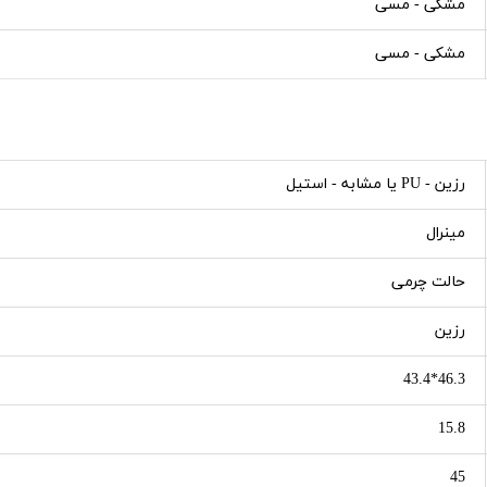
مشکی - مسی
مشکی - مسی
رزین - PU یا مشابه - استیل
مینرال
حالت چرمی
رزین
46.3*43.4
15.8
45