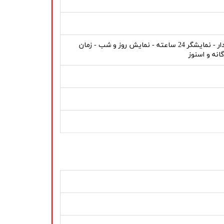
کرنومتر - نور پس زمینه - تاریخ - نمایشگر روز هفته - تایمر معکوس صدا دار - نمایشگر 24 ساعته - نمایش روز و شب - زمان
نه و اسنوز