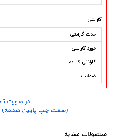
گارانتی
مدت گارانتی
مورد گارانتی
گارانتی کننده
ضمانت
در صورت تما
​​​​​​​(سمت چپ پایین صفحه) و یا شماره 09152458635 در واتساپ یا تلگرام و یا 
محصولات مشابه