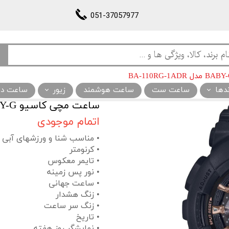
051-37057977
ندها
ساعت ست
ساعت هوشمند
زیور
ساعت دیو
ساعت مچی کاسیو BABY-G مدل BA-110RG-1ADR
اتمام موجودی
• مناسب شنا و ورزشهای آبی
• کرنومتر
• تایمر معکوس
• نور پس زمینه
• ساعت جهانی
• زنگ هشدار
• زنگ سر ساعت
• تاریخ
• نمایشگر روز هفته