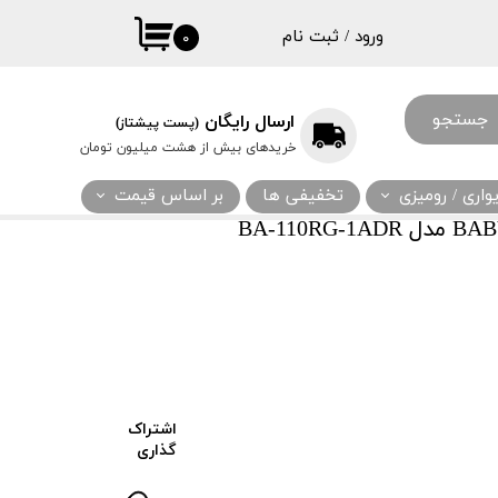
ورود
/
ثبت نام
۰
حساب کاربری
من
جستجو
ارسال رایگان
(پست پیشتاز)
تغییر گذر واژه
خریدهای بیش از هشت میلیون تومان
سفارشات
اری / رومیزی
تخفیفی ها
بر اساس قیمت
خروج از حساب
کاربری
اشتراک
گذاری