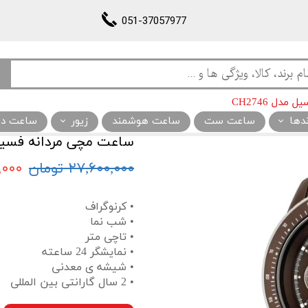
051-37057977
دل CH2746
ندها
ساعت ست
ساعت هوشمند
زیور
ساعت دیو
ساعت مچی مردانه فسیل مدل
۲۷,۶۰۰,۰۰۰ تومان
۸۴,۰۰۰
• کرنوگراف
• شب نما
• تاچی متر
• نمایشگر 24 ساعته
• شیشه ی معدنی
• 2 سال گارانتی بین المللی