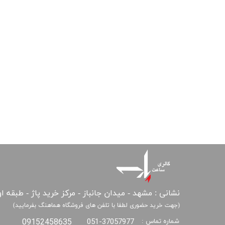
نشانی : مشهد - میدان جانباز - مرکز خرید پاژ - طبقه ا
(جهت خرید حضوری لطفا با تلفن های فروشگاه هماهنگ بفرمایید)
09152458635
051-37057977
شماره تماس :