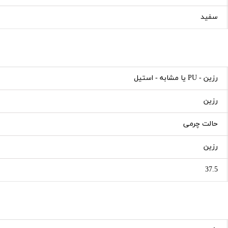
سفید
رزین - PU یا مشابه - استیل
رزین
حالت چرمی
رزین
37.5