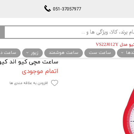
051-37057977
VS22J012Y
ندها
ساعت ست
ساعت هوشمند
زیور
ساعت دیو
ساعت مچی کیو اند کیو مدل 12Y
اتمام موجودی
افزودن به علاقه مندی ها