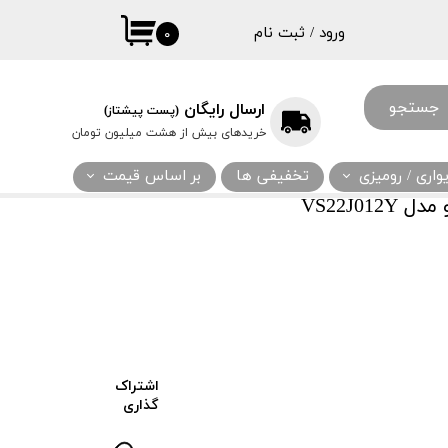
ورود
/
ثبت نام
۰
حساب کاربری
من
جستجو
ارسال رایگان
(پست پیشتاز)
تغییر گذر واژه
خریدهای بیش از هشت میلیون تومان
سفارشات
اری / رومیزی
تخفیفی ها
بر اساس قیمت
خروج از حساب
VS22J0
کاربری
اشتراک
گذاری