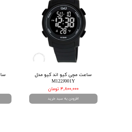
ساعت مچی کیو اند کیو مدل
ساع
M122J001Y
۴,۸۰۰,۰۰۰ تومان
افزودن به سبد خرید