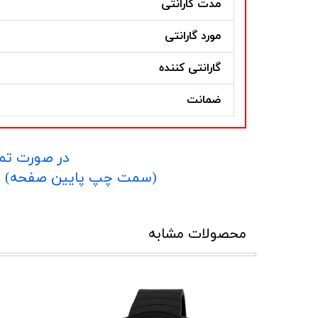
مدت گارانتی
مورد گارانتی
گارانتی کننده
ضمانت
در صورت تما
​​​​​​​(سمت چپ پایین صفحه) و یا شماره 09152458635 در واتساپ یا تلگرام و یا 
محصولات مشابه