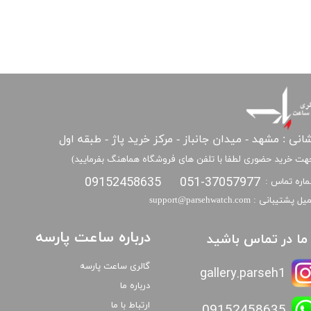
انی : مشهد - میدان جانباز - مرکز خرید پاژ - طبقه اول
هت خرید حضوری لطفا با تلفن های فروشگاه هماهنگ بفرمایید)
09152458635
051-37057977
اره تماس :
​​ایمیل پشتیبانی : support@parsehwatch.com
درباره ساعت پارسه
ا ما در تماس باشید
گالری ساعت پارسه
gallery.parseh1
درباره ما
ارتباط با ما
09152458635