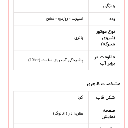
ویژگی
–
رده
اسپرت - روزمره - فشن
نوع موتور
(نیروی
باتری
محرکه)
مقاومت در
پاشیدگی آب روی ساعت (10bar)
برابر آب
مشخصات ظاهری
شکل قاب
گرد
صفحه
عقربه دار (آنالوگ)
نمایش