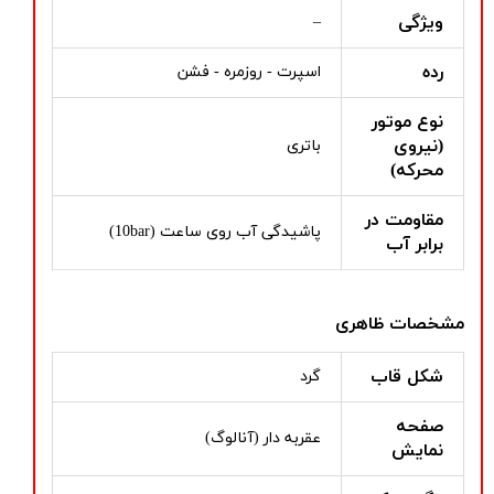
ویژگی
–
رده
اسپرت - روزمره - فشن
نوع موتور
(نیروی
باتری
محرکه)
مقاومت در
پاشیدگی آب روی ساعت (10bar)
برابر آب
مشخصات ظاهری
شکل قاب
گرد
صفحه
عقربه دار (آنالوگ)
نمایش