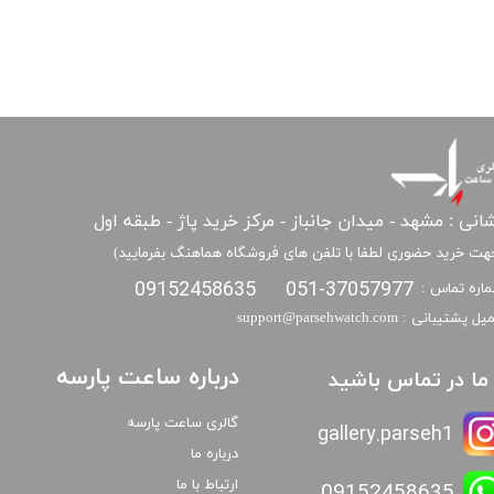
انی : مشهد - میدان جانباز - مرکز خرید پاژ - طبقه اول
هت خرید حضوری لطفا با تلفن های فروشگاه هماهنگ بفرمایید)
09152458635
051-37057977
اره تماس :
​​ایمیل پشتیبانی : support@parsehwatch.com
درباره ساعت پارسه
ا ما در تماس باشید
گالری ساعت پارسه
gallery.parseh1
درباره ما
ارتباط با ما
09152458635