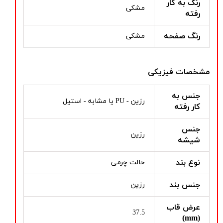
رنگ به کار
مشکی
رفته
رنگ صفحه
مشکی
مشخصات فیزیکی
جنس به
رزین - PU یا مشابه - استیل
کار رفته
جنس
رزین
شیشه
نوع بند
حالت چرمی
جنس بند
رزین
عرض قاب
37.5
(mm)