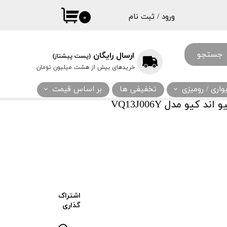
ورود
/
ثبت نام
۰
حساب کاربری
من
جستجو
ارسال رایگان
(پست پیشتاز)
تغییر گذر واژه
خریدهای بیش از هشت میلیون تومان
سفارشات
اری / رومیزی
تخفیفی ها
بر اساس قیمت
خروج از حساب
کیو مدل VQ13J006Y
کاربری
اشتراک
گذاری