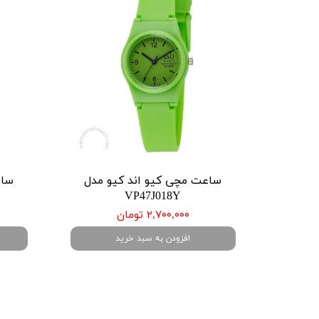
ساعت مچی کیو اند کیو مدل
ساع
VP47J018Y
۲,۷۰۰,۰۰۰ تومان
افزودن به سبد خرید