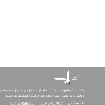
نشانی : مشهد - میدان جانباز - مرکز خرید پاژ - طبقه ا
(جهت خرید حضوری لطفا با تلفن های فروشگاه هماهنگ بفرمایید)
09152458635
051-37057977
شماره تماس :