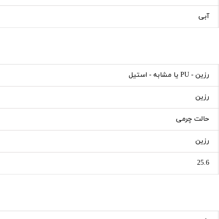
آبی
رزین - PU یا مشابه - استیل
رزین
حالت چرمی
رزین
25.6