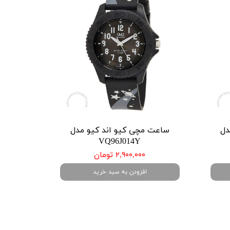
دل
ساعت مچی کیو اند کیو مدل
VQ96J014Y
۲,۹۰۰,۰۰۰ تومان
افزودن به سبد خرید