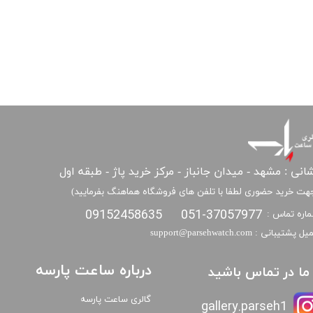
انی : مشهد - میدان جانباز - مرکز خرید پاژ - طبقه اول
هت خرید حضوری لطفا با تلفن های فروشگاه هماهنگ بفرمایید)
09152458635
051-37057977
اره تماس :
​​ایمیل پشتیبانی : support@parsehwatch.com
درباره ساعت پارسه
ا ما در تماس باشید
گالری ساعت پارسه
gallery.parseh1